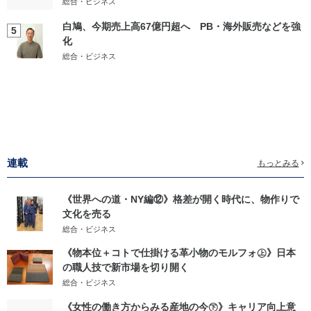
総合・ビジネス
白鳩、今期売上高67億円超へ PB・海外販売などを強
5
化
総合・ビジネス
連載
もっとみる
《世界への道・NY編⑫》格差が開く時代に、物作りで
文化を売る
総合・ビジネス
《物本位＋コトで仕掛ける革小物のモルフォ㊤》日本
の職人技で新市場を切り開く
総合・ビジネス
《女性の働き方からみる産地の今㊦》キャリア向上意