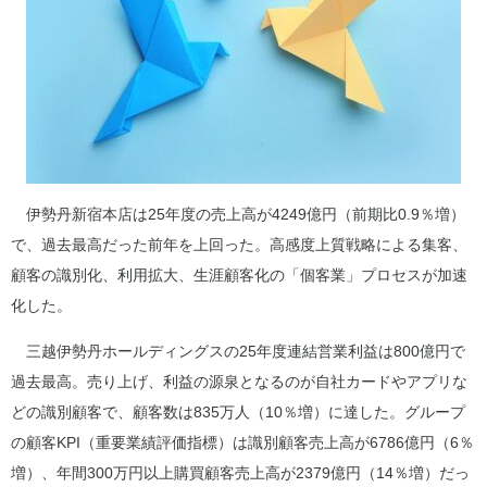
伊勢丹新宿本店は25年度の売上高が4249億円（前期比0.9％増）
で、過去最高だった前年を上回った。高感度上質戦略による集客、
顧客の識別化、利用拡大、生涯顧客化の「個客業」プロセスが加速
化した。
三越伊勢丹ホールディングスの25年度連結営業利益は800億円で
過去最高。売り上げ、利益の源泉となるのが自社カードやアプリな
どの識別顧客で、顧客数は835万人（10％増）に達した。グループ
の顧客KPI（重要業績評価指標）は識別顧客売上高が6786億円（6％
増）、年間300万円以上購買顧客売上高が2379億円（14％増）だっ