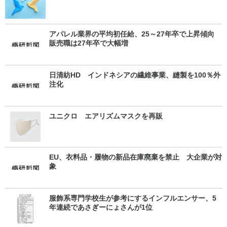
アパレル業界の平均初任給、25～27年卒で上昇傾向
販売職は27年卒で大幅増
日清紡HD インドネシアの繊維事業、縫製を100％外
注化
ユニクロ エアリズムマスクを再販
EU、衣料品・履物の新品在庫廃棄を禁止 大企業が対
象
服飾系専門学校生が参考にするインフルエンサー、5
年連続であさぎーにょさんが1位