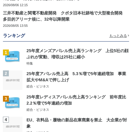
2026/08/06 12:15
三井不動産と関電不動産開発 クボタ旧本社跡地で大型複合開発
多目的アリーナ核に、32年以降開業
2026/08/05 13:55
ランキング
もっとみる
25年度メンズアパレル売上高ランキング 上位5社の顔
1
ぶれが変動、増収は25社に縮小
特集
2
25年度アパレル売上高 5.3％増で5年連続増加 事業
拡大やM&Aで押し上げ
総合・ビジネス
25年度レディスアパレル売上高ランキング 前年度比
3
2.2％増で5年連続の増加
総合・ビジネス
4
EU、衣料品・履物の新品在庫廃棄を禁止 大企業が対
象