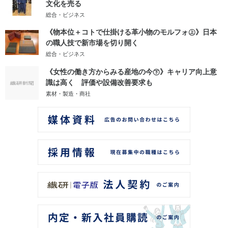
文化を売る
総合・ビジネス
《物本位＋コトで仕掛ける革小物のモルフォ㊤》日本
の職人技で新市場を切り開く
総合・ビジネス
《女性の働き方からみる産地の今㊦》キャリア向上意
識は高く 評価や設備改善要求も
素材・製造・商社