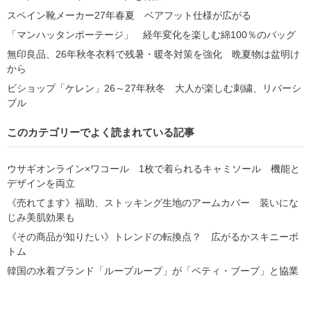
スペイン靴メーカー27年春夏 ベアフット仕様が広がる
「マンハッタンポーテージ」 経年変化を楽しむ綿100％のバッグ
無印良品、26年秋冬衣料で残暑・暖冬対策を強化 晩夏物は盆明け
から
ビショップ「ケレン」26～27年秋冬 大人が楽しむ刺繍、リバーシ
ブル
このカテゴリーでよく読まれている記事
ウサギオンライン×ワコール 1枚で着られるキャミソール 機能と
デザインを両立
《売れてます》福助、ストッキング生地のアームカバー 装いにな
じみ美肌効果も
《その商品が知りたい》トレンドの転換点？ 広がるかスキニーボ
トム
韓国の水着ブランド「ループループ」が「ベティ・ブープ」と協業