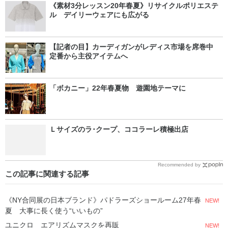
《素材3分レッスン20年春夏》リサイクルポリエステ
ル デイリーウェアにも広がる
【記者の目】カーディガンがレディス市場を席巻中
定番から主役アイテムへ
「ボカニー」22年春夏物 遊園地テーマに
Ｌサイズのラ･クープ、ココラーレ積極出店
Recommended by
この記事に関連する記事
《NY合同展の日本ブランド》パドラーズショールーム27年春
NEW!
夏 大事に長く使う“いいもの”
ユニクロ エアリズムマスクを再販
NEW!