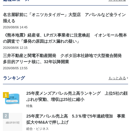
名古屋駅前に「オニツカタイガー」大型店 アパレルなど全ライン
揃える
2026/08/06 14:45
《熊本地震》経産省、LPガス事業者に注意喚起 イオンモール熊本
の調査で「爆発の原因はガス漏れの疑い」
2026/08/06 12:15
三井不動産と関電不動産開発 クボタ旧本社跡地で大型複合開発
多目的アリーナ核に、32年以降開業
2026/08/05 13:55
ランキング
もっとみる
25年度メンズアパレル売上高ランキング 上位5社の顔
1
ぶれが変動、増収は25社に縮小
特集
2
25年度アパレル売上高 5.3％増で5年連続増加 事業
拡大やM&Aで押し上げ
総合・ビジネス