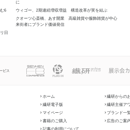
に
む6
ウィゴー、2期連続増収増益 構造改革が実を結ぶ
クオーツ心斎橋、あす開業 高級雑貨や服飾雑貨が中心
来街者にブランド価値発信
リ日
ービス
ホーム
繊研からの
繊研電子版
繊研主催ア
マイページ
ブランド一
書籍のご購入
広告のご案
記事の利用について