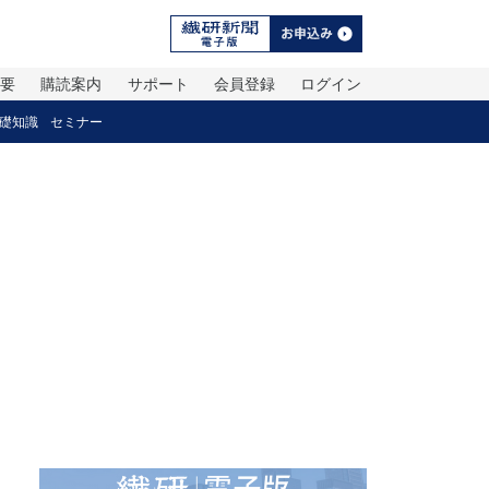
概要
購読案内
サポート
会員登録
ログイン
礎知識
セミナー