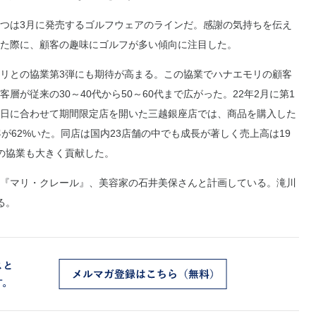
つは3月に発売するゴルフウェアのラインだ。感謝の気持ちを伝え
た際に、顧客の趣味にゴルフが多い傾向に注目した。
リとの協業第3弾にも期待が高まる。この協業でハナエモリの顧客
客層が従来の30～40代から50～60代まで広がった。22年2月に第1
日に合わせて期間限定店を開いた三越銀座店では、商品を購入した
が62%いた。同店は国内23店舗の中でも成長が著しく売上高は19
の協業も大きく貢献した。
『マリ・クレール』、美容家の石井美保さんと計画している。滝川
る。