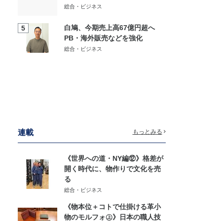
総合・ビジネス
白鳩、今期売上高67億円超へ
5
PB・海外販売などを強化
総合・ビジネス
連載
もっとみる
《世界への道・NY編⑫》格差が
開く時代に、物作りで文化を売
る
総合・ビジネス
《物本位＋コトで仕掛ける革小
物のモルフォ㊤》日本の職人技