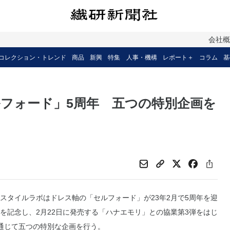
会社
コレクション・トレンド
商品
新興
特集
人事・機構
レポート＋
コラム
基
フォード」5周年 五つの特別企画を
タイルラボはドレス軸の「セルフォード」が23年2月で5周年を迎
を記念し、2月22日に発売する「ハナエモリ」との協業第3弾をはじ
通じて五つの特別な企画を行う。