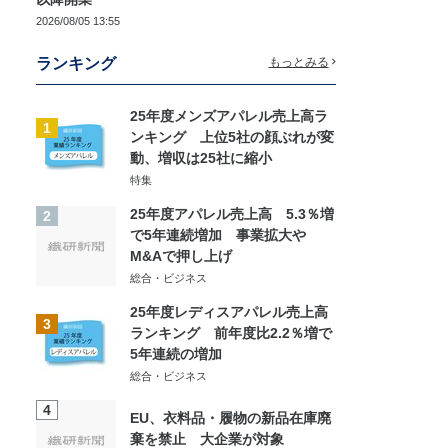
2026/08/05 13:55
ランキング
もっとみる
25年度メンズアパレル売上高ラ
1
ンキング 上位5社の顔ぶれが変
動、増収は25社に縮小
特集
25年度アパレル売上高 5.3％増
2
で5年連続増加 事業拡大や
M&Aで押し上げ
総合・ビジネス
25年度レディスアパレル売上高
3
ランキング 前年度比2.2％増で
5年連続の増加
総合・ビジネス
4
EU、衣料品・履物の新品在庫廃
棄を禁止 大企業が対象