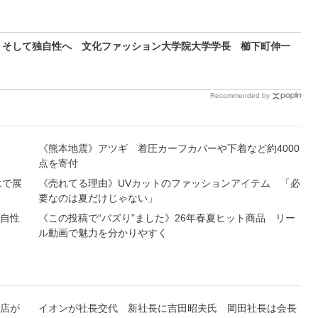
、そして独自性へ 文化ファッション大学院大学学長 櫛下町伸一
Recommended by
《熊本地震》アツギ 着圧カーフカバーや下着など約4000
点を寄付
エで展
《売れてる理由》UVカットのファッションアイテム 「必
要なのは夏だけじゃない」
自性
《この投稿で“バズり”ました》26年春夏ヒット商品 リー
ル動画で魅力を分かりやすく
店が
イオンが社長交代 新社長に吉田昭夫氏 岡田社長は会長