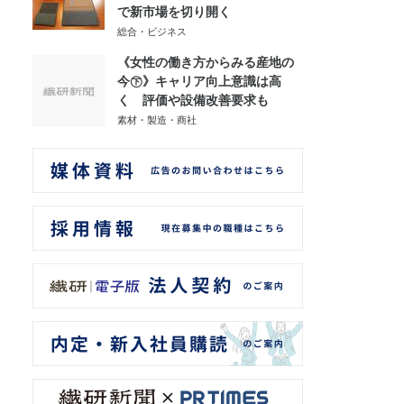
で新市場を切り開く
総合・ビジネス
《女性の働き方からみる産地の
今㊦》キャリア向上意識は高
く 評価や設備改善要求も
素材・製造・商社