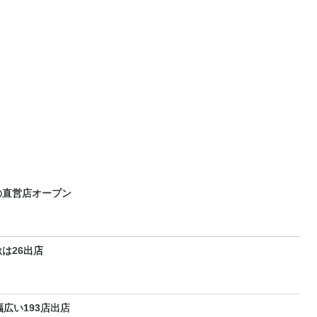
の直営店オープン
は26出店
広い193店出店