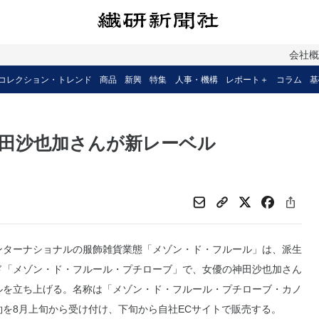
会社
コレクション・トレンド
商品
新興
特集
人事・機構
レポート＋
コラム
基
神田沙也加さんが新レーベル
ターナショナルの服飾雑貨業態「メゾン・ド・フルール」は、派生
ド「メゾン・ド・フルール・プチローブ」で、女優の神田沙也加さん
ルを立ち上げる。名称は「メゾン・ド・フルール・プチローブ・カノ
約を8月上旬から受け付け、下旬から自社ECサイトで販売する。