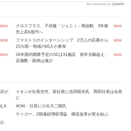
Recommended by
クロスプラス、子供服「ジェニィ」再始動 3年後
NEW!
NEW!
売上高5億円へ
ファストリのインターンシップ 2万人の応募から
NEW!
NEW!
23カ国・地域の60人が参加
26年国内開業予定のSCは31施設 前年大幅超え、
NEW!
NEW!
店舗数・面積は減少
店が
イオンが社長交代 新社長に吉田昭夫氏 岡田社長は会長
に
む6
AOKI 社長に小出大二朗氏
ウィゴー、2期連続増収増益 構造改革が実を結ぶ
中心