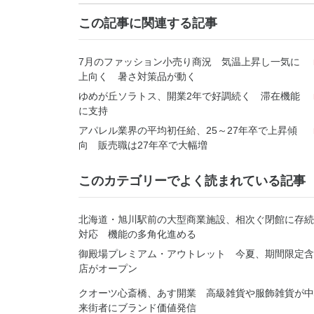
この記事に関連する記事
7月のファッション小売り商況 気温上昇し一気に
上向く 暑さ対策品が動く
ゆめが丘ソラトス、開業2年で好調続く 滞在機能
に支持
アパレル業界の平均初任給、25～27年卒で上昇傾
向 販売職は27年卒で大幅増
このカテゴリーでよく読まれている記事
北海道・旭川駅前の大型商業施設、相次ぐ閉館に存続
対応 機能の多角化進める
御殿場プレミアム・アウトレット 今夏、期間限定含
店がオープン
クオーツ心斎橋、あす開業 高級雑貨や服飾雑貨が
来街者にブランド価値発信