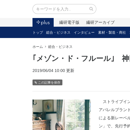
繊研電子版
繊研アーカイブ
トップ
総合・ビジネス
インタビュー
素材・製造・商社
ホーム
総合・ビジネス
｢メゾン・ド・フルール｣ 
2019/06/04 10:00 更新
この記事を保存
ストライプイン
アパレルブラン
による新レーベ
ン」で、先行予