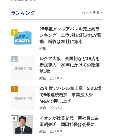
2026/08/04 15:50
ランキング
もっとみる
25年度メンズアパレル売上高ラ
1
ンキング 上位5社の顔ぶれが変
動、増収は25社に縮小
特集
ルクア大阪、全国初など19店を
2
新規導入 28年にかけての改装
第1弾
総合・ビジネス
25年度アパレル売上高 5.3％増
3
で5年連続増加 事業拡大や
M&Aで押し上げ
総合・ビジネス
イオンが社長交代 新社長に吉
4
田昭夫氏 岡田社長は会長に
総合・ビジネス