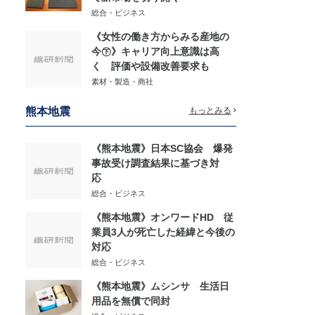
総合・ビジネス
《女性の働き方からみる産地の
今㊦》キャリア向上意識は高
く 評価や設備改善要求も
素材・製造・商社
熊本地震
もっとみる
《熊本地震》日本SC協会 爆発
事故受け調査結果に基づき対
応
総合・ビジネス
《熊本地震》オンワードHD 従
業員3人が死亡した経緯と今後の
対応
総合・ビジネス
《熊本地震》ムシンサ 生活日
用品を無償で同封