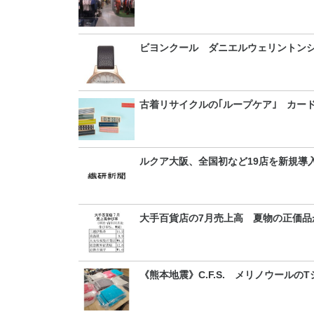
ビヨンクール ダニエルウェリントンシ
古着リサイクルの｢ループケア｣ カー
ルクア大阪、全国初など19店を新規導入
大手百貨店の7月売上高 夏物の正価品
《熊本地震》C.F.S. メリノウールの