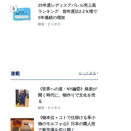
25年度レディスアパレル売上高
5
ランキング 前年度比2.2％増で
5年連続の増加
総合・ビジネス
連載
もっとみる
《世界への道・NY編⑫》格差が
開く時代に、物作りで文化を売
る
総合・ビジネス
《物本位＋コトで仕掛ける革小
物のモルフォ㊤》日本の職人技
で新市場を切り開く