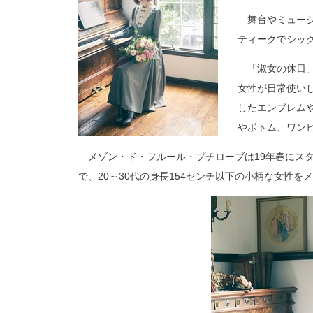
舞台やミュージ
ティークでシッ
「淑女の休日」
女性が日常使い
したエンブレム
やボトム、ワンピ
メゾン・ド・フルール・プチローブは19年春にス
で、20～30代の身長154センチ以下の小柄な女性