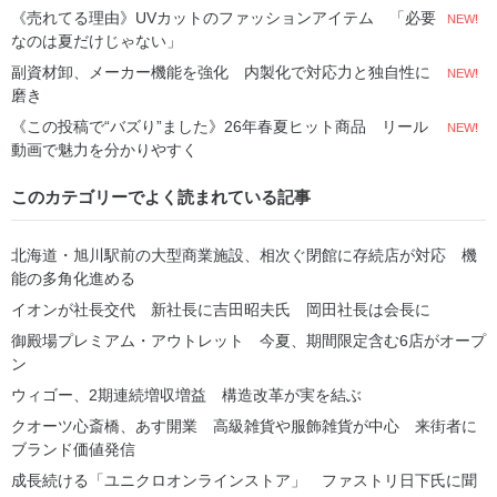
《売れてる理由》UVカットのファッションアイテム 「必要
NEW!
なのは夏だけじゃない」
副資材卸、メーカー機能を強化 内製化で対応力と独自性に
NEW!
磨き
《この投稿で“バズり”ました》26年春夏ヒット商品 リール
NEW!
動画で魅力を分かりやすく
このカテゴリーでよく読まれている記事
北海道・旭川駅前の大型商業施設、相次ぐ閉館に存続店が対応 機
能の多角化進める
イオンが社長交代 新社長に吉田昭夫氏 岡田社長は会長に
御殿場プレミアム・アウトレット 今夏、期間限定含む6店がオープ
ン
ウィゴー、2期連続増収増益 構造改革が実を結ぶ
クオーツ心斎橋、あす開業 高級雑貨や服飾雑貨が中心 来街者に
ブランド価値発信
成長続ける「ユニクロオンラインストア」 ファストリ日下氏に聞