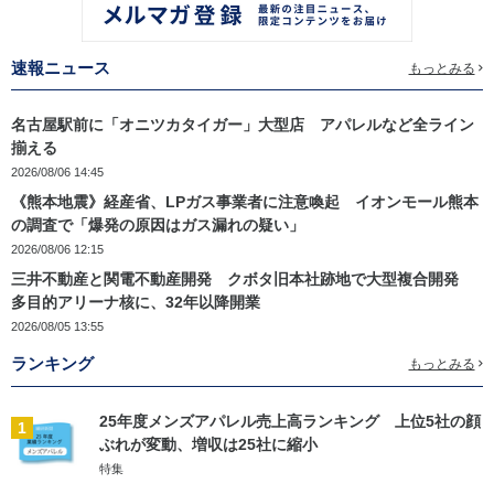
速報ニュース
もっとみる
名古屋駅前に「オニツカタイガー」大型店 アパレルなど全ライン
揃える
2026/08/06 14:45
《熊本地震》経産省、LPガス事業者に注意喚起 イオンモール熊本
の調査で「爆発の原因はガス漏れの疑い」
2026/08/06 12:15
三井不動産と関電不動産開発 クボタ旧本社跡地で大型複合開発
多目的アリーナ核に、32年以降開業
2026/08/05 13:55
ランキング
もっとみる
25年度メンズアパレル売上高ランキング 上位5社の顔
1
ぶれが変動、増収は25社に縮小
特集