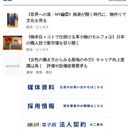
《世界への道・NY編⑫》格差が開く時代に、物作りで
文化を売る
総合・ビジネス
《物本位＋コトで仕掛ける革小物のモルフォ㊤》日本
の職人技で新市場を切り開く
総合・ビジネス
《女性の働き方からみる産地の今㊦》キャリア向上意
識は高く 評価や設備改善要求も
素材・製造・商社