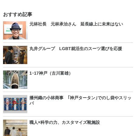
おすすめ記事
元林社長 元林承治さん 延長線上に未来はない
丸井グループ LGBT就活生のスーツ選びを応援
1･17神戸（古川富雄）
播州織の小林商事 ｢神戸タータン｣でのし袋やスリッ
パ
職人×科学の力、カスタマイズ靴施設