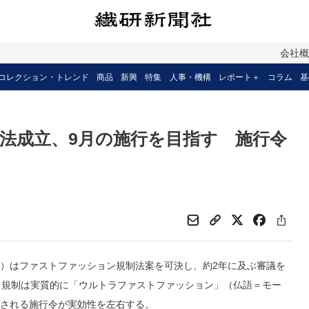
会社
コレクション・トレンド
商品
新興
特集
人事・機構
レポート＋
コラム
基
法成立、9月の施行を目指す 施行令
）はファストファッション規制法案を可決し、約2年に及ぶ審議を
。規制は実質的に「ウルトラファストファッション」（仏語＝モー
される施行令が実効性を左右する。