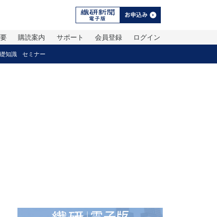
概要
購読案内
サポート
会員登録
ログイン
礎知識
セミナー