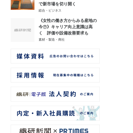
で新市場を切り開く
総合・ビジネス
《女性の働き方からみる産地の
今㊦》キャリア向上意識は高
く 評価や設備改善要求も
素材・製造・商社