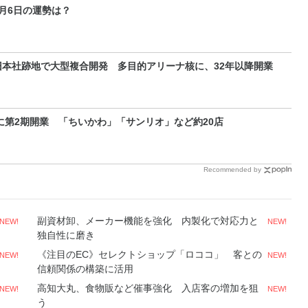
～9月6日の運勢は？
本社跡地で大型複合開発 多目的アリーナ核に、32年以降開業
に第2期開業 「ちいかわ」「サンリオ」など約20店
Recommended by
副資材卸、メーカー機能を強化 内製化で対応力と
NEW!
NEW!
独自性に磨き
《注目のEC》セレクトショップ「ロココ」 客との
NEW!
NEW!
信頼関係の構築に活用
高知大丸、食物販など催事強化 入店客の増加を狙
NEW!
NEW!
う