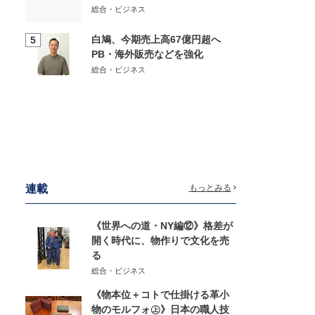
総合・ビジネス
白鳩、今期売上高67億円超へ
5
PB・海外販売などを強化
総合・ビジネス
連載
もっとみる
《世界への道・NY編⑫》格差が
開く時代に、物作りで文化を売
る
総合・ビジネス
《物本位＋コトで仕掛ける革小
物のモルフォ㊤》日本の職人技