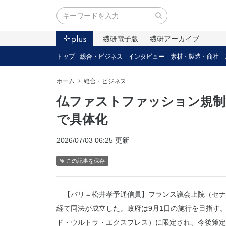
繊研電子版
繊研アーカイブ
トップ
総合・ビジネス
インタビュー
素材・製造・商社
ホーム
総合・ビジネス
仏ファストファッション規制
で具体化
2026/07/03 06:25 更新
この記事を保存
【パリ＝松井孝予通信員】フランス議会上院（セナ
経て同法が成立した。政府は9月1日の施行を目指す
ド・ウルトラ・エクスプレス）に限定され、今後策定