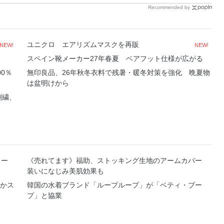
Recommended by
ユニクロ エアリズムマスクを再販
NEW!
NEW!
スペイン靴メーカー27年春夏 ベアフット仕様が広がる
0％
無印良品、26年秋冬衣料で残暑・暖冬対策を強化 晩夏物
は盆明けから
刺繍、
ソー
《売れてます》福助、ストッキング生地のアームカバー
装いになじみ美肌効果も
かス
韓国の水着ブランド「ループループ」が「ベティ・ブー
プ」と協業