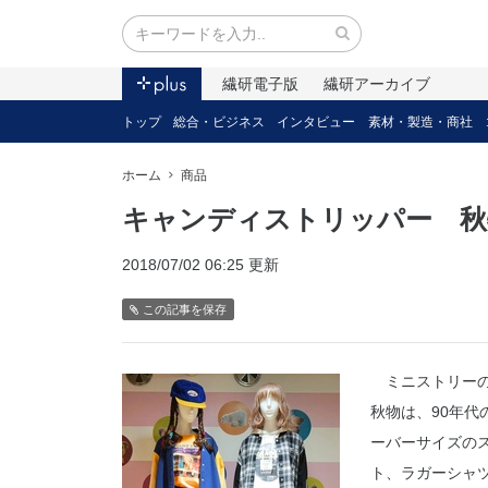
繊研電子版
繊研アーカイブ
トップ
総合・ビジネス
インタビュー
素材・製造・商社
ホーム
商品
キャンディストリッパー 秋
2018/07/02 06:25 更新
この記事を保存
ミニストリーの
秋物は、90年
ーバーサイズのス
ト、ラガーシャ