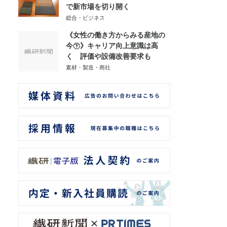
で新市場を切り開く
総合・ビジネス
《女性の働き方からみる産地の
今㊦》キャリア向上意識は高
く 評価や設備改善要求も
素材・製造・商社