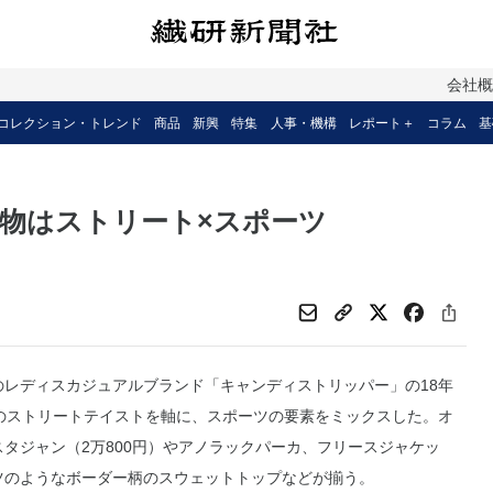
会社
コレクション・トレンド
商品
新興
特集
人事・機構
レポート＋
コラム
基
物はストリート×スポーツ
レディスカジュアルブランド「キャンディストリッパー」の18年
代のストリートテイストを軸に、スポーツの要素をミックスした。オ
タジャン（2万800円）やアノラックパーカ、フリースジャケッ
ツのようなボーダー柄のスウェットトップなどが揃う。