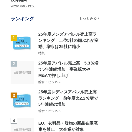
2026/08/05 13:55
ランキング
もっとみる
25年度メンズアパレル売上高ラ
1
ンキング 上位5社の顔ぶれが変
動、増収は25社に縮小
特集
25年度アパレル売上高 5.3％増
2
で5年連続増加 事業拡大や
M&Aで押し上げ
総合・ビジネス
25年度レディスアパレル売上高
3
ランキング 前年度比2.2％増で
5年連続の増加
総合・ビジネス
4
EU、衣料品・履物の新品在庫廃
棄を禁止 大企業が対象