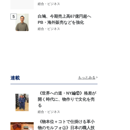
総合・ビジネス
白鳩、今期売上高67億円超へ
5
PB・海外販売などを強化
総合・ビジネス
連載
もっとみる
《世界への道・NY編⑫》格差が
開く時代に、物作りで文化を売
る
総合・ビジネス
《物本位＋コトで仕掛ける革小
物のモルフォ㊤》日本の職人技