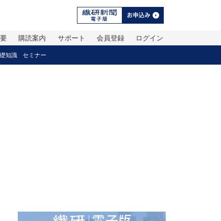
概要
購読案内
サポート
会員登録
ログイン
礎知識
セミナー