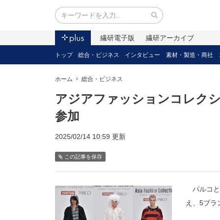
繊研電子版
繊研アーカイブ
トップ
総合・ビジネス
インタビュー
素材・製造・商社
ホーム
総合・ビジネス
アジアファッションコレクシ
参加
2025/02/14 10:59 更新
この記事を保存
パルコと
え、5ブラ