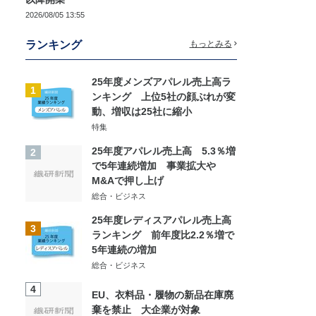
2026/08/05 13:55
ランキング
もっとみる
25年度メンズアパレル売上高ラ
1
ンキング 上位5社の顔ぶれが変
動、増収は25社に縮小
特集
25年度アパレル売上高 5.3％増
2
で5年連続増加 事業拡大や
M&Aで押し上げ
総合・ビジネス
25年度レディスアパレル売上高
3
ランキング 前年度比2.2％増で
5年連続の増加
総合・ビジネス
4
EU、衣料品・履物の新品在庫廃
棄を禁止 大企業が対象