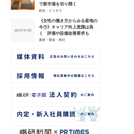
で新市場を切り開く
総合・ビジネス
《女性の働き方からみる産地の
今㊦》キャリア向上意識は高
く 評価や設備改善要求も
素材・製造・商社