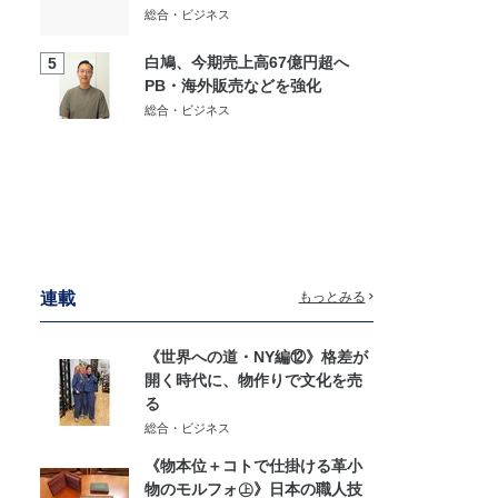
総合・ビジネス
白鳩、今期売上高67億円超へ
5
PB・海外販売などを強化
総合・ビジネス
連載
もっとみる
《世界への道・NY編⑫》格差が
開く時代に、物作りで文化を売
る
総合・ビジネス
《物本位＋コトで仕掛ける革小
物のモルフォ㊤》日本の職人技