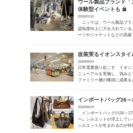
ウール製品ブランド「
体験型イベントも
2026/07/10
ニッケは、ウール製品ブラン
認知度向上に力を入れている
ーツやジャケットなどの高級ア
改装実るイオンスタイ
2026/06/24
日常需要掘り起こす イオン
ニューアルを実施し、強みと
ファミリー層の獲得に成果をあ
インポートバッグ26～
2026/06/19
インポートバッグの26～2
ー〟シルエットが浮上してい
シルエットが生まれるのが特徴