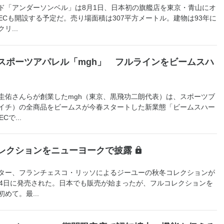
「アンダーソンベル」は8月1日、日本初の旗艦店を東京・青山にオ
Cも開設する予定だ。売り場面積は307平方メートル。建物は93年に
...
スポーツアパレル「mgh」 フルラインをビームスハ
佑さんらが創業したmgh（東京、黒飛功二朗代表）は、スポーツブ
エイチ）の全商品をビームスが今春スタートした新業態「ビームスハー
で...
レクションをニューヨークで披露
ター、フランチェスコ・リッソによるジーユーの秋冬コレクションが
24日に発売された。日本でも販売が始まったが、フルコレクションを
めて。最...