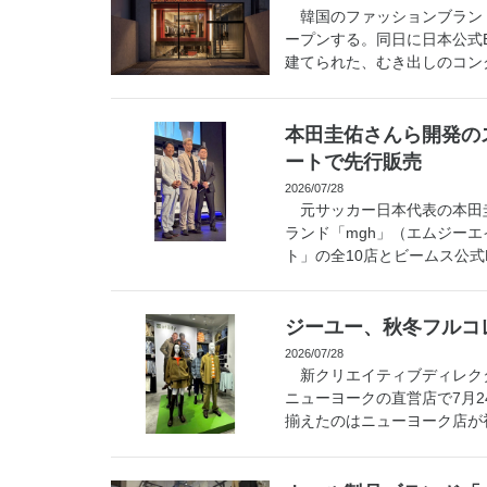
韓国のファッションブランド
ープンする。同日に日本公式E
建てられた、むき出しのコンクリ
本田圭佑さんら開発の
ートで先行販売
2026/07/28
元サッカー日本代表の本田圭
ランド「mgh」（エムジー
ト」の全10店とビームス公式EC
ジーユー、秋冬フルコ
2026/07/28
新クリエイティブディレク
ニューヨークの直営店で7月
揃えたのはニューヨーク店が初