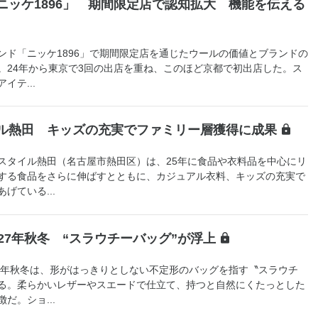
ニッケ1896」 期間限定店で認知拡大 機能を伝える
ド「ニッケ1896」で期間限定店を通じたウールの価値とブランドの
。24年から東京で3回の出店を重ね、このほど京都で初出店した。ス
イテ...
ル熱田 キッズの充実でファミリー層獲得に成果
スタイル熱田（名古屋市熱田区）は、25年に食品や衣料品を中心にリ
する食品をさらに伸ばすとともに、カジュアル衣料、キッズの充実で
げている...
27年秋冬 “スラウチーバッグ”が浮上
7年秋冬は、形がはっきりとしない不定形のバッグを指す〝スラウチ
る。柔らかいレザーやスエードで仕立て、持つと自然にくたっとした
だ。ショ...