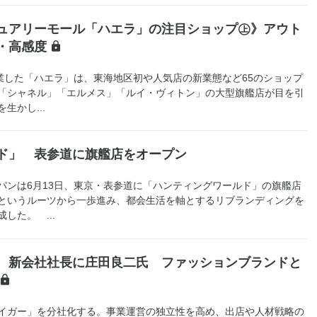
ュアリーモール「ハエラ」の注目ショップ㊤》アウト
・高感度
業した「ハエラ」は、東海地区初や人気店の新業態など65のショップ
「シャネル」「エルメス」「ルイ・ヴィトン」の大型旗艦店が目を引
生かし...
ド」 表参道に旗艦店をオープン
ンは6月13日、東京・表参道に「ハンティングワールド」の旗艦店
というルーツから一歩進み、都会生活を軸とするリブランディングを
した。 ...
 新会社社長に庄田良二氏 ファッションブランドと
イガー」を分社化する。事業運営の独立性を高め、出店や人材戦略の