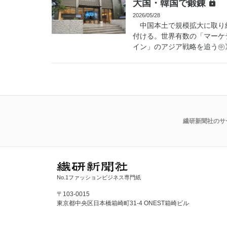
大国・韓国で鍛錬
2026/05/28
中国本土で規模拡大に取り
付ける。世界有数の「マーケ
イン」のアジア戦略を追う㊥》
繊研新聞社のサ
No.1ファッションビジネス専門紙
〒103-0015
東京都中央区日本橋箱崎町31-4 ONEST箱崎ビル