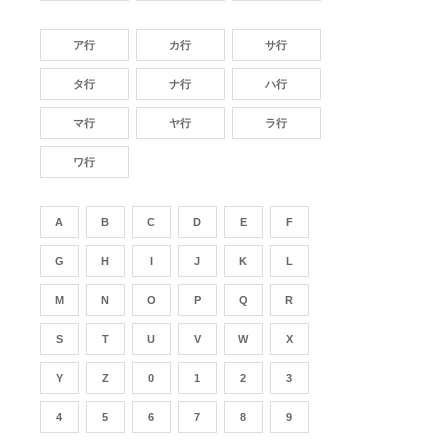
ア行
カ行
サ行
タ行
ナ行
ハ行
マ行
ヤ行
ラ行
ワ行
A
B
C
D
E
F
G
H
I
J
K
L
M
N
O
P
Q
R
S
T
U
V
W
X
Y
Z
0
1
2
3
4
5
6
7
8
9