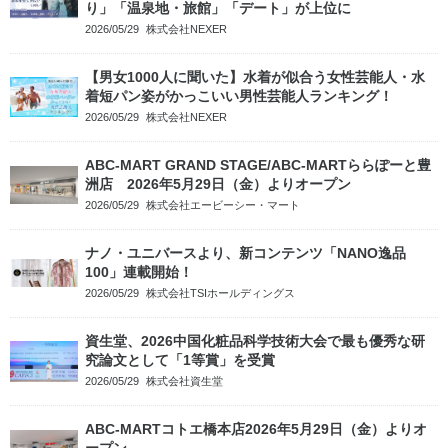
り」「温泉地・旅館」「デート」が上位に
2026/05/29
株式会社NEXER
【男女1000人に聞いた】水着が似合う女性芸能人・水
着短パン姿がかっこいい男性芸能人ランキング！
2026/05/29
株式会社NEXER
ABC-MART GRAND STAGE/ABC-MARTららぽーと豊
洲店 2026年5月29日（金）よりオープン
2026/05/29
株式会社エービーシー・マート
ナノ・ユニバースより、新コンテンツ「NANO逸品
100」連載開始！
2026/05/29
株式会社TSIホールディングス
資生堂、2026中国化粧品科学技術大会で最も優秀な研
究論文として「1等賞」を受賞
2026/05/29
株式会社資生堂
ABC-MARTコトエ橋本店2026年5月29日（金）よりオ
ープン