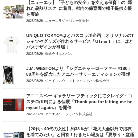
【ニューエラ】「子どもの安全」を支える保育士の“隠
れた暑熱リスク”に着目、都内の保育園で帽子提供支援
を実施
2026/05/29
ニューエラジャパン合同会社
UNIQLO TOKYO×はとバスコラボ企画 オリジナルのT
シャツやグッズが作れるサービス「UTme！」に、はと
バスデザインが登場！
2026/05/29
株式会社はとバス
J.M. WESTONより 「シグニチャーローファー #180」
80周年を記念したアニバーサリーエディションが登場
2026/05/29
ジェイエムウエストン・ジャパン株式会社
アニエスベー ギャラリー ブティックにてクレイグ・コ
ステロ(KR)による個展『Thank you for letting me be
myself again.』を開催
2026/05/29
アニエスベージャパン株式会社
【20代～40代の女性】約33％が「花火大会以外で浴衣
を着てみたい」と回答！行きたい場所は「夏祭り・盆踊