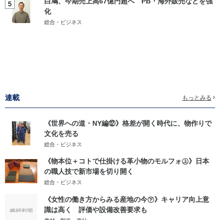
白鳩、今期売上高67億円超へ PB・海外販売などを強
5
化
総合・ビジネス
連載
もっとみる
《世界への道・NY編⑫》格差が開く時代に、物作りで
文化を売る
総合・ビジネス
《物本位＋コトで仕掛ける革小物のモルフォ㊤》日本
の職人技で新市場を切り開く
総合・ビジネス
《女性の働き方からみる産地の今㊦》キャリア向上意
識は高く 評価や設備改善要求も