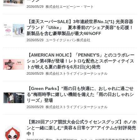
2026/05/29
株式会社エービーシー・マート
【楽天スーパーSALE】3年連続世界No.1(*1) 光美容器
ブランド「Ulike」 夏本番前の“シェア美容”を応援！
新製品を含む豪華製品が最大46%OFF
2026/05/29
ユーライクジャパン株式会社
【AMERICAN HOLIC】「PENNEY'S」とのコラボレー
ション第4弾が登場！レトロな配色とスポーティテイス
トが映える夏の新作を6月2日(火)発売
2026/05/29
株式会社ストライプインターナショナル
【Green Parks】“雨の日も快適に、おしゃれに過ごせ
る”梅雨時季に嬉しい機能を備えた「雨の日おしゃれシ
リーズ」登場
2026/05/29
株式会社ストライプインターナショナル
【第20回アジア競技大会公式ライセンスグッズ】ホノホ
ンと一緒に楽しむ“美容＆日常ケア”アイテムが好評発売
中！