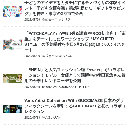
子どものアイデアをカタチにするモノづくりの体験イベ
ント「子ども企画会議」第2弾 新たな「ギフトラッピン
グ」を神戸・東京の2都市で企画
2026/05/29
株式会社ファミリア
「PATCH&PLAY」が初出張＆調布PARCO初出店！「応
援」をテーマにしたワークショップ「MY CHEER
STYLE」の予約受付を本日5月29日(金)10：00よりスタ
ート
2026/05/29
株式会社STORY&Co.
「SHEIN」と人気ファッション誌『sweet』がコラボレ
ーション！モデル・女優として活躍中の横田真悠さん着
用の今季トレンドコーデを公開
2026/05/29
ROADGET BUSINESS PTE. LTD.
Vans Artist Collection With GUCCIMAZE 日本のグラ
フィックシーンを牽引するGUCCIMAZEと初のコラボコ
レクション
2026/05/29
VANS JAPAN