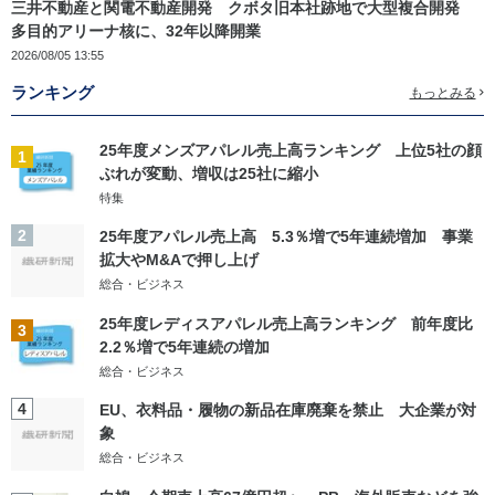
三井不動産と関電不動産開発 クボタ旧本社跡地で大型複合開発
多目的アリーナ核に、32年以降開業
2026/08/05 13:55
ランキング
もっとみる
25年度メンズアパレル売上高ランキング 上位5社の顔
1
ぶれが変動、増収は25社に縮小
特集
2
25年度アパレル売上高 5.3％増で5年連続増加 事業
拡大やM&Aで押し上げ
総合・ビジネス
25年度レディスアパレル売上高ランキング 前年度比
3
2.2％増で5年連続の増加
総合・ビジネス
4
EU、衣料品・履物の新品在庫廃棄を禁止 大企業が対
象
総合・ビジネス