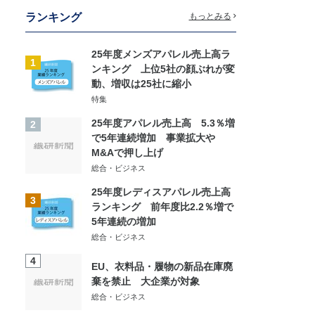
ランキング
もっとみる
25年度メンズアパレル売上高ラ
1
ンキング 上位5社の顔ぶれが変
動、増収は25社に縮小
特集
25年度アパレル売上高 5.3％増
2
で5年連続増加 事業拡大や
M&Aで押し上げ
総合・ビジネス
25年度レディスアパレル売上高
3
ランキング 前年度比2.2％増で
5年連続の増加
総合・ビジネス
4
EU、衣料品・履物の新品在庫廃
棄を禁止 大企業が対象
総合・ビジネス