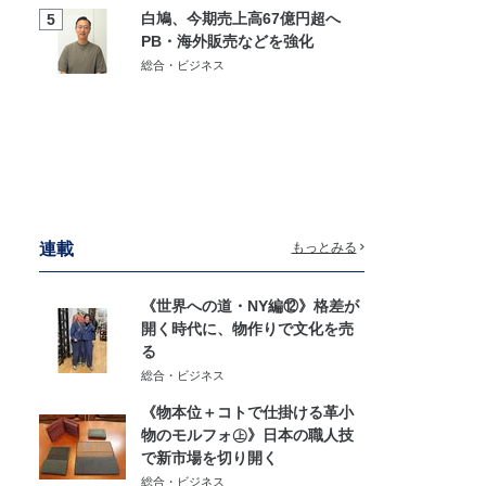
白鳩、今期売上高67億円超へ
5
PB・海外販売などを強化
総合・ビジネス
連載
もっとみる
《世界への道・NY編⑫》格差が
開く時代に、物作りで文化を売
る
総合・ビジネス
《物本位＋コトで仕掛ける革小
物のモルフォ㊤》日本の職人技
で新市場を切り開く
総合・ビジネス