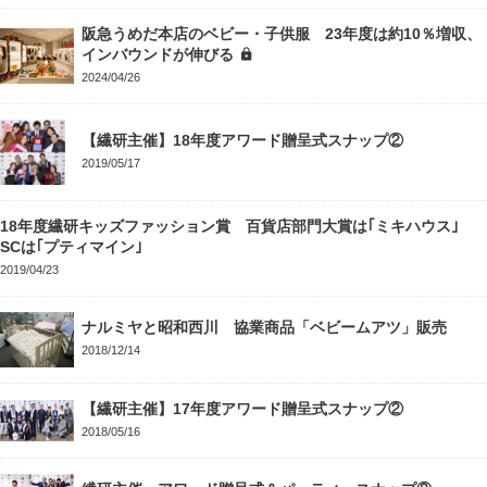
阪急うめだ本店のベビー・子供服 23年度は約10％増収、
インバウンドが伸びる
2024/04/26
【繊研主催】18年度アワード贈呈式スナップ②
2019/05/17
18年度繊研キッズファッション賞 百貨店部門大賞は｢ミキハウス｣
SCは｢プティマイン｣
2019/04/23
ナルミヤと昭和西川 協業商品「ベビームアツ」販売
2018/12/14
【繊研主催】17年度アワード贈呈式スナップ②
2018/05/16