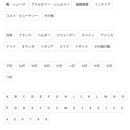
靴・シューズ
アクセサリー・ジュエリー
服飾雑貨
インテリア
コスメ・ビューティー
その他
日本
フランス
ベルギー
スウェーデン
スペイン
アメリカ
ドイツ
オランダ
イタリア
スイス
イギリス
その他の国
ア行
カ行
サ行
タ行
ナ行
ハ行
マ行
ヤ行
ラ行
ワ行
A
B
C
D
E
F
G
H
I
J
K
L
M
N
O
P
Q
R
S
T
U
V
W
X
Y
Z
0
1
2
3
4
5
6
7
8
9