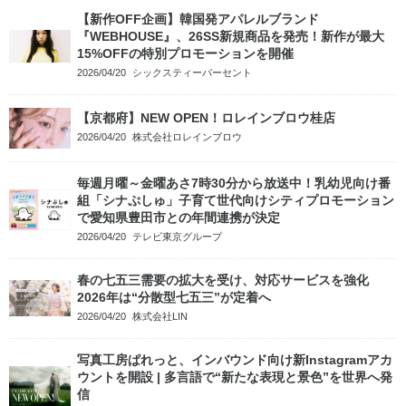
【新作OFF企画】韓国発アパレルブランド
『WEBHOUSE』、26SS新規商品を発売！新作が最大
15%OFFの特別プロモーションを開催
2026/04/20
シックスティーパーセント
【京都府】NEW OPEN！ロレインブロウ桂店
2026/04/20
株式会社ロレインブロウ
毎週月曜～金曜あさ7時30分から放送中！乳幼児向け番
組「シナぷしゅ」子育て世代向けシティプロモーション
で愛知県豊田市との年間連携が決定
2026/04/20
テレビ東京グループ
春の七五三需要の拡大を受け、対応サービスを強化
2026年は“分散型七五三”が定着へ
2026/04/20
株式会社LIN
写真工房ぱれっと、インバウンド向け新Instagramアカ
ウントを開設 | 多言語で“新たな表現と景色”を世界へ発
信