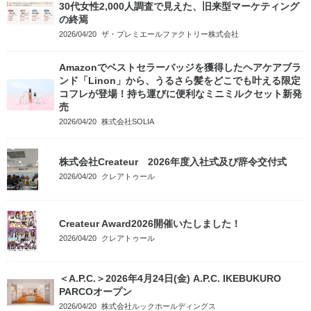
30代女性2,000人調査で見えた、旧来型マーケティング
の終焉
2026/04/20
ザ・プレミエールファクトリー株式会社
Amazonでベストセラーバッジを獲得したヘアケアブラ
ンド「Linon」から、うるさら髪をどこでも叶える限定
コフレが登場！持ち運びに便利なミニミルクセット新発
売
2026/04/20
株式会社SOLIA
株式会社Createur 2026年度入社式及び辞令交付式
2026/04/20
クレアトゥール
Createur Award2026開催いたしました！
2026/04/20
クレアトゥール
＜A.P.C.＞2026年4月24日(金) A.P.C. IKEBUKURO
PARCOオープン
2026/04/20
株式会社ルックホールディングス