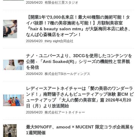
2026/04/20
有限会社三景スタジオ
【開業1年で3,000名来店！最大40種類の施術可能！タ
イパ抜群！7種の美容施術も可能！】月額制美容室
『hair & beauty salon mtm』が大阪梅田本店に続き、
なんば心斎橋店をオープン！
2026/04/20
thirty eight合同会社
ナノ・ユニバースより、3DCGを使用したコンテンツを
公開 - 「Anti Soaked(R)」シリーズの機能性と世界観
を発信
2026/04/20
株式会社TSIホールディングス
レディースアートネイチャーは「髪の美容のワンダーラ
ンド！」南野陽子さんもビューティアップ体験 新CM ビ
ューティアップ 「大人の髪の美容室」篇 2026年4月20
日（月）より放送開始
2026/04/20
株式会社アートネイチャー
最大90%OFF、amood × MUCENT 限定コラボ企画展を
1週間開催