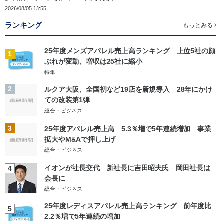
2026/08/05 13:55
ランキング
もっとみる
25年度メンズアパレル売上高ランキング 上位5社の顔
1
ぶれが変動、増収は25社に縮小
特集
2
ルクア大阪、全国初など19店を新規導入 28年にかけ
ての改装第1弾
総合・ビジネス
3
25年度アパレル売上高 5.3％増で5年連続増加 事業
拡大やM&Aで押し上げ
総合・ビジネス
イオンが社長交代 新社長に吉田昭夫氏 岡田社長は
4
会長に
総合・ビジネス
25年度レディスアパレル売上高ランキング 前年度比
5
2.2％増で5年連続の増加