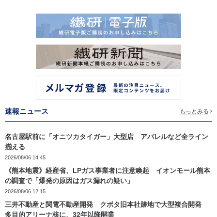
速報ニュース
もっとみる
名古屋駅前に「オニツカタイガー」大型店 アパレルなど全ライン
揃える
2026/08/06 14:45
《熊本地震》経産省、LPガス事業者に注意喚起 イオンモール熊本
の調査で「爆発の原因はガス漏れの疑い」
2026/08/06 12:15
三井不動産と関電不動産開発 クボタ旧本社跡地で大型複合開発
多目的アリーナ核に、32年以降開業