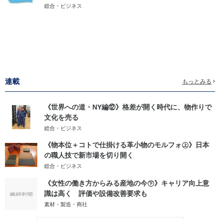
総合・ビジネス
連載
もっとみる
《世界への道・NY編⑫》格差が開く時代に、物作りで
文化を売る
総合・ビジネス
《物本位＋コトで仕掛ける革小物のモルフォ㊤》日本
の職人技で新市場を切り開く
総合・ビジネス
《女性の働き方からみる産地の今㊦》キャリア向上意
識は高く 評価や設備改善要求も
素材・製造・商社