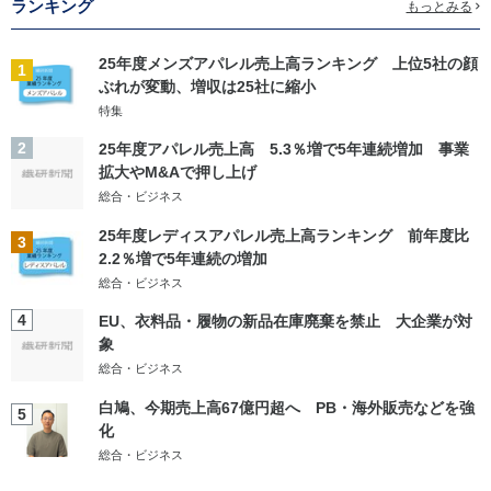
ランキング
もっとみる
25年度メンズアパレル売上高ランキング 上位5社の顔
1
ぶれが変動、増収は25社に縮小
特集
2
25年度アパレル売上高 5.3％増で5年連続増加 事業
拡大やM&Aで押し上げ
総合・ビジネス
25年度レディスアパレル売上高ランキング 前年度比
3
2.2％増で5年連続の増加
総合・ビジネス
4
EU、衣料品・履物の新品在庫廃棄を禁止 大企業が対
象
総合・ビジネス
白鳩、今期売上高67億円超へ PB・海外販売などを強
5
化
総合・ビジネス