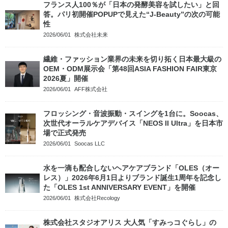
フランス人100％が「日本の発酵美容を試したい」と回
答。パリ初開催POPUPで見えた“J-Beauty”の次の可能
性
2026/06/01
株式会社未来
繊維・ファッション業界の未来を切り拓く日本最大級の
OEM・ODM展示会「第48回ASIA FASHION FAIR東京
2026夏」開催
2026/06/01
AFF株式会社
フロッシング・音波振動・スイングを1台に。Soocas、
次世代オーラルケアデバイス「NEOS II Ultra」を日本市
場で正式発売
2026/06/01
Soocas LLC
水を一滴も配合しないヘアケアブランド「OLES（オー
レス）」2026年6月1日よりブランド誕生1周年を記念し
た「OLES 1st ANNIVERSARY EVENT」を開催
2026/06/01
株式会社Recology
株式会社スタジオアリス 大人気「すみっコぐらし」の