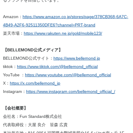
Amazon：
https://www.amazon.co.jp/stores/page/378CB368-6A7C-
4B49-A2F6-92511350DFE6?channel=PRT-brand
楽天市場：
https://www.rakuten.ne.jp/gold/mobile123/
【BELLEMOND公式メディア】
BELLEMOND公式サイト：
https://www.bellemond.jp
tiktok：
https://www.tiktok.com/@bellemond_official
YouTube ：
https://www.youtube.com/@bellemond_official
X：
https://x.com/bellemond_jp
Instagram：
https://www.instagram.com/bellemond_official_/
【会社概要】
会社名：Fun Standard株式会社
代表取締役：大屋 良介 笹森 広貴
本社所在地：816-0954 福岡県大野城市紫台16-6パセオ南ヶ丘 1F