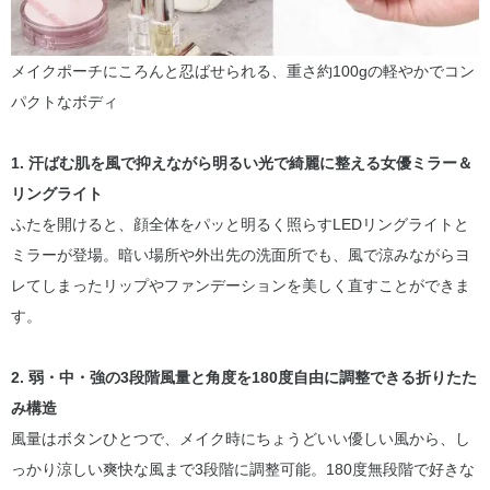
メイクポーチにころんと忍ばせられる、重さ約100gの軽やかでコン
パクトなボディ
1. 汗ばむ肌を風で抑えながら明るい光で綺麗に整える女優ミラー＆
リングライト
ふたを開けると、顔全体をパッと明るく照らすLEDリングライトと
ミラーが登場。暗い場所や外出先の洗面所でも、風で涼みながらヨ
レてしまったリップやファンデーションを美しく直すことができま
す。
2. 弱・中・強の3段階風量と角度を180度自由に調整できる折りたた
み構造
風量はボタンひとつで、メイク時にちょうどいい優しい風から、し
っかり涼しい爽快な風まで3段階に調整可能。180度無段階で好きな