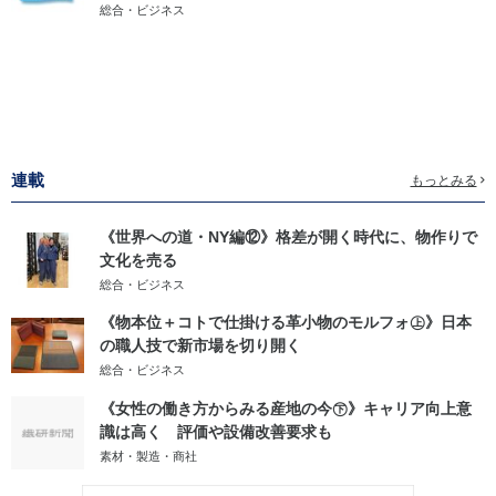
総合・ビジネス
連載
もっとみる
《世界への道・NY編⑫》格差が開く時代に、物作りで
文化を売る
総合・ビジネス
《物本位＋コトで仕掛ける革小物のモルフォ㊤》日本
の職人技で新市場を切り開く
総合・ビジネス
《女性の働き方からみる産地の今㊦》キャリア向上意
識は高く 評価や設備改善要求も
素材・製造・商社