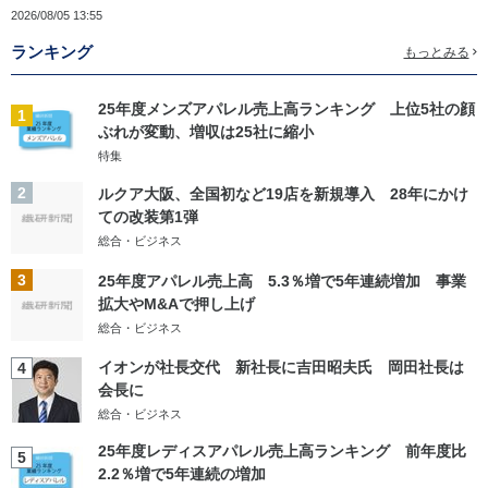
2026/08/05 13:55
ランキング
もっとみる
25年度メンズアパレル売上高ランキング 上位5社の顔
1
ぶれが変動、増収は25社に縮小
特集
2
ルクア大阪、全国初など19店を新規導入 28年にかけ
ての改装第1弾
総合・ビジネス
3
25年度アパレル売上高 5.3％増で5年連続増加 事業
拡大やM&Aで押し上げ
総合・ビジネス
イオンが社長交代 新社長に吉田昭夫氏 岡田社長は
4
会長に
総合・ビジネス
25年度レディスアパレル売上高ランキング 前年度比
5
2.2％増で5年連続の増加