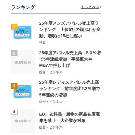
ランキング
もっとみる
25年度メンズアパレル売上高ラ
1
ンキング 上位5社の顔ぶれが変
動、増収は25社に縮小
特集
25年度アパレル売上高 5.3％増
2
で5年連続増加 事業拡大や
M&Aで押し上げ
総合・ビジネス
25年度レディスアパレル売上高
3
ランキング 前年度比2.2％増で
5年連続の増加
総合・ビジネス
4
EU、衣料品・履物の新品在庫廃
棄を禁止 大企業が対象
総合・ビジネス