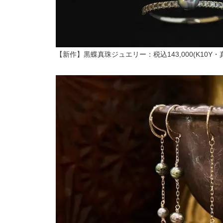
【新作】黒蝶真珠ジュエリー：税込143,000(K10Y