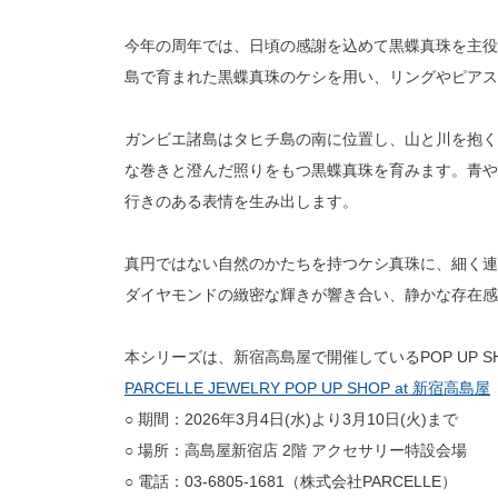
今年の周年では、日頃の感謝を込めて黒蝶真珠を主役
島で育まれた黒蝶真珠のケシを用い、リングやピアス
ガンビエ諸島はタヒチ島の南に位置し、山と川を抱く
な巻きと澄んだ照りをもつ黒蝶真珠を育みます。青や
行きのある表情を生み出します。
真円ではない自然のかたちを持つケシ真珠に、細く連
ダイヤモンドの緻密な輝きが響き合い、静かな存在感
本シリーズは、新宿高島屋で開催しているPOP UP 
PARCELLE JEWELRY POP UP SHOP at 新宿高島屋
○ 期間：2026年3月4日(水)より3月10日(火)まで
○ 場所：高島屋新宿店 2階 アクセサリー特設会場
○ 電話：03-6805-1681（株式会社PARCELLE）