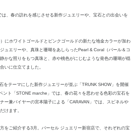
）では、春の訪れを感じさせる新作ジュエリーや、宝石との出会いを
ール）にホワイトゴールドとピンクゴールドの新たな地金カラーが加わ
リーや、真珠と珊瑚をあしらったPearl & Coral（パール＆コ
静かな照りをもつ真珠と、赤や桃色がにじむような発色の珊瑚が穏
合いに仕立てました。
誕生石をテーマにした新作ジュエリーが並ぶ「TRUNK SHOW」を開催
ント「STONE marche」では、春の花々を思わせる色彩の宝石を
ー兼バイヤーの宮本陽子による「CARAVAN」では、スピネルや
だけます。
方をご紹介する3月。パーセル ジュエリー新宿店で、それぞれの宝