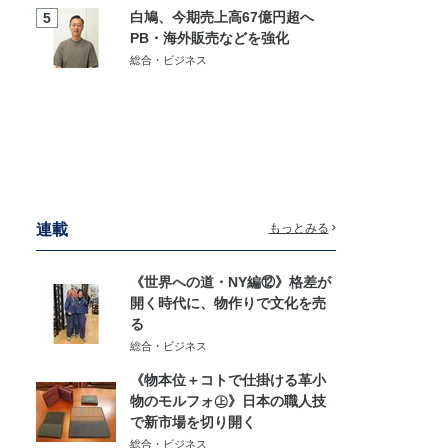
白鳩、今期売上高67億円超へ
5
PB・海外販売などを強化
総合・ビジネス
連載
もっとみる
《世界への道・NY編⑫》格差が
開く時代に、物作りで文化を売
る
総合・ビジネス
《物本位＋コトで仕掛ける革小
物のモルフォ㊤》日本の職人技
で新市場を切り開く
総合・ビジネス