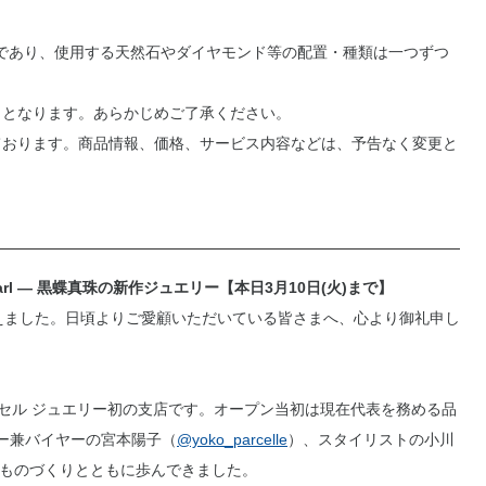
のであり、使用する天然石やダイヤモンド等の配置・種類は一つずつ
了となります。あらかじめご了承ください。
ております。商品情報、価格、サービス内容などは、予告なく変更と
 Pearl ― 黒蝶真珠の新作ジュエリー【
本日3月10日(火)まで
】
9周年を迎えました。日頃よりご愛顧いただいている皆さまへ、心より御礼申し
パーセル ジュエリー初の支店です。オープン当初は現在代表を務める品
ー兼バイヤーの宮本陽子（
@yoko_parcelle
）、スタイリストの小川
ものづくりとともに歩んできました。