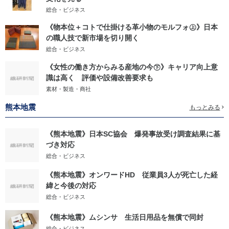
総合・ビジネス
《物本位＋コトで仕掛ける革小物のモルフォ㊤》日本
の職人技で新市場を切り開く
総合・ビジネス
《女性の働き方からみる産地の今㊦》キャリア向上意
識は高く 評価や設備改善要求も
素材・製造・商社
熊本地震
もっとみる
《熊本地震》日本SC協会 爆発事故受け調査結果に基
づき対応
総合・ビジネス
《熊本地震》オンワードHD 従業員3人が死亡した経
緯と今後の対応
総合・ビジネス
《熊本地震》ムシンサ 生活日用品を無償で同封
総合・ビジネス