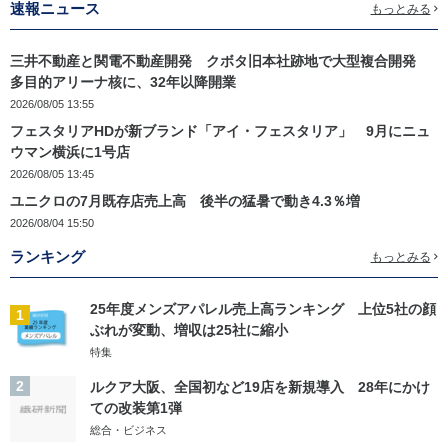
速報ニュース
もっとみる
三井不動産と関電不動産開発 クボタ旧本社跡地で大型複合開発
多目的アリーナ核に、32年以降開業
2026/08/05 13:55
フェスタリアHDが新ブランド「アイ・フェスタリア」 9月にニュ
ウマン横浜に1号店
2026/08/05 13:45
ユニクロの7月既存店売上高 後半の猛暑で動き4.3％増
2026/08/04 15:50
ランキング
もっとみる
25年度メンズアパレル売上高ランキング 上位5社の顔
1
ぶれが変動、増収は25社に縮小
特集
2
ルクア大阪、全国初など19店を新規導入 28年にかけ
ての改装第1弾
総合・ビジネス