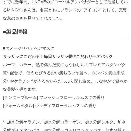
すでに数年間、UNOVEのグローバルアンバサダーとして活躍してい
るMINGYUさんは、名実ともにブランドの “アイコン” として、完璧
な息の良さを見せてくれました。
■製品情報
■ダメージリペアヘアマスク
サラサラにこだわる！毎日サラサラ髪 #こだわりヘアパック
パーマ、カラー、熱で傷んだ髪にもうれしい！プレミアムタンパク
質*¹配合で、使うたびうるおい満ちるツヤ髪へ。タンパク質由来成
分*¹やケラチン*²がうるおいをたっぷり閉じ込め、しなやかで健やか
な美髪へ導きます。
[テンダーブルーム] フレッシュフローラルムスクの香り
[ウォームペタル] ウッディフローラルムスクの香り
*¹ 加水分解ケラチン、加水分解コラーゲン、加水分解シルク、加水
分解ダイズタンパク、加水分解トウモロコシタンパク、加水分解ア