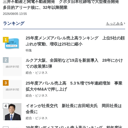
三井不動産と関電不動産開発 クボタ旧本社跡地で大型複合開発
多目的アリーナ核に、32年以降開業
2026/08/05 13:55
ランキング
もっとみる
25年度メンズアパレル売上高ランキング 上位5社の顔
1
ぶれが変動、増収は25社に縮小
特集
2
ルクア大阪、全国初など19店を新規導入 28年にかけ
ての改装第1弾
総合・ビジネス
3
25年度アパレル売上高 5.3％増で5年連続増加 事業
拡大やM&Aで押し上げ
総合・ビジネス
イオンが社長交代 新社長に吉田昭夫氏 岡田社長は
4
会長に
総合・ビジネス
25年度レディスアパレル売上高ランキング 前年度比