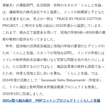
屋敏夫）の通販部門、生活雑貨・衣料のカタログ「くらしと生協」
は、繊維商社の株式会社ヤギと協業し、インドの綿農家と子どもた
ちを支援するため、売上の一部を「PEACE BY PEACE COTTON
PROJECT」に寄付する取り組みに2022年度から協賛しています。
これまで、積み立て協賛金を用いて、現地の学校5校へ約500冊の書
籍や教材の提供を行ってきました。
昨年、提供物の活用状況確認と現地の学校の要望のヒアリングの
ため「くらしと生協」スタッフが現地を訪問し、インドの学校には
トイレや飲料用給水設備が無いなど切実な問題を目の当たりにしま
した。ただ設置するだけではなく、施設設置後の維持も課題であっ
たため、何度も現地と話し合いを重ね、「くらしと生協」では、
2024年度の活動として「Saraswati Sishu Bidyamandir（学校名）
に、トイレ施設と飲料用給水所施設建築プロジェクトを推進し、
2025年3月に完成しました。
SDGs取り組み紹介 PBPコットンプロジェクト｜くらしと生協