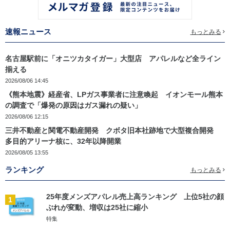
速報ニュース
もっとみる
名古屋駅前に「オニツカタイガー」大型店 アパレルなど全ライン
揃える
2026/08/06 14:45
《熊本地震》経産省、LPガス事業者に注意喚起 イオンモール熊本
の調査で「爆発の原因はガス漏れの疑い」
2026/08/06 12:15
三井不動産と関電不動産開発 クボタ旧本社跡地で大型複合開発
多目的アリーナ核に、32年以降開業
2026/08/05 13:55
ランキング
もっとみる
25年度メンズアパレル売上高ランキング 上位5社の顔
1
ぶれが変動、増収は25社に縮小
特集