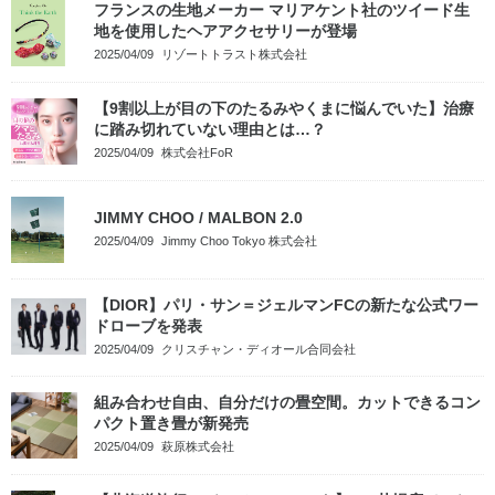
フランスの生地メーカー マリアケント社のツイード生
地を使用したヘアアクセサリーが登場
2025/04/09
リゾートトラスト株式会社
【9割以上が目の下のたるみやくまに悩んでいた】治療
に踏み切れていない理由とは…？
2025/04/09
株式会社FoR
JIMMY CHOO / MALBON 2.0
2025/04/09
Jimmy Choo Tokyo 株式会社
【DIOR】パリ・サン＝ジェルマンFCの新たな公式ワー
ドローブを発表
2025/04/09
クリスチャン・ディオール合同会社
組み合わせ自由、自分だけの畳空間。カットできるコン
パクト置き畳が新発売
2025/04/09
萩原株式会社