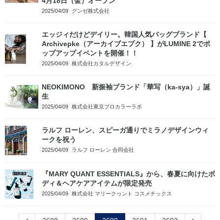
4月18日（金）オープン
2025/04/09
グンゼ株式会社
エッジィだけどデイリー。韓国人気バッグブランド【
Archivepke（アーカイブエプク） 】がLUMINE 2でポ
ップアップイベントを開催！！
2025/04/09
株式会社カタルデザイン
NEOKIMONO 新振袖ブランド「華写（ka-sya）」誕
生
2025/04/09
株式会社東京プロカラーラボ
ラルフ ローレン、スピーガ通りでミラノデザインウィ
ークを祝う
2025/04/09
ラルフ ローレン 合同会社
『MARY QUANT ESSENTIALS』から、春夏に向けたボ
ディ＆ヘアケアアイテムが限定発売
2025/04/09
株式会社 マリークヮント コスメチックス