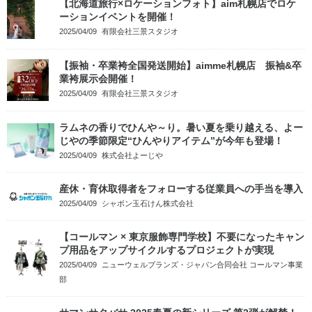
【北海道旅行×ロケーションフォト】aim札幌店でロケ
ーションイベントを開催！
2025/04/09
有限会社三景スタジオ
【振袖・卒業袴全国発送開始】aimme札幌店 振袖&卒
業袴展示会開催！
2025/04/09
有限会社三景スタジオ
ラムネの香りでひんや～り。暑い夏を乗り越える、よー
じやの季節限定“ひんやりアイテム”が今年も登場！
2025/04/09
株式会社よーじや
産休・育休取得者をフォローする従業員への手当を導入
2025/04/09
シャボン玉石けん株式会社
【コールマン × 東京服飾専門学校】不要になったキャン
プ用品をアップサイクルするプロジェクトが実現
2025/04/09
ニューウェルブランズ・ジャパン合同会社 コールマン事業
部