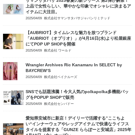
サマンサタバサ 2025春夏の新シリーズ 第2弾が解禁！
上品で女性らしい、華やかな印象でオシャレに決まるア
イテムに大注目。
2025/04/09
株式会社サマンサタバサジャパンリミテッド
【AUBRIOT】タイムレスな魅力を放つブランド
「AUBRIOT（オブリオ）」が4月16日(水)より松屋銀座
にてPOP UP SHOPを開催
2025/04/09
株式会社 ワールド
Wrangler Archives Ric Kanamaru In SELECT by
BAYCREW‘S
2025/04/09
株式会社ベイクルーズ
SNSでも話題沸騰！今大人気のpolkapolka多機能バッ
グをPOPUP SHOPで販売
2025/04/09
株式会社センバドー
愛知県安城市に新店！デイリーで活躍する‟ここちよ
い“インナーウェアやレッグアイテムで快適なライフス
タイルを提案する「GUNZE ららぽーと安城店」2025年