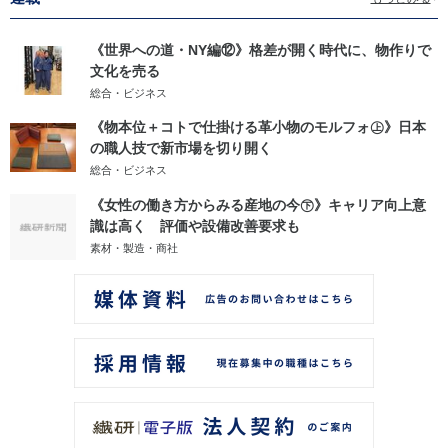
《世界への道・NY編⑫》格差が開く時代に、物作りで
文化を売る
総合・ビジネス
《物本位＋コトで仕掛ける革小物のモルフォ㊤》日本
の職人技で新市場を切り開く
総合・ビジネス
《女性の働き方からみる産地の今㊦》キャリア向上意
識は高く 評価や設備改善要求も
素材・製造・商社