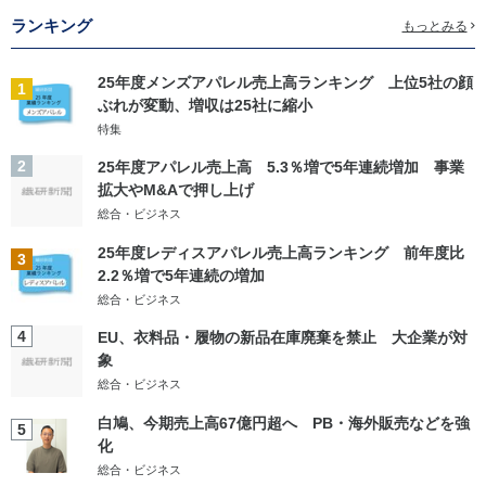
ランキング
もっとみる
25年度メンズアパレル売上高ランキング 上位5社の顔
1
ぶれが変動、増収は25社に縮小
特集
2
25年度アパレル売上高 5.3％増で5年連続増加 事業
拡大やM&Aで押し上げ
総合・ビジネス
25年度レディスアパレル売上高ランキング 前年度比
3
2.2％増で5年連続の増加
総合・ビジネス
4
EU、衣料品・履物の新品在庫廃棄を禁止 大企業が対
象
総合・ビジネス
白鳩、今期売上高67億円超へ PB・海外販売などを強
5
化
総合・ビジネス