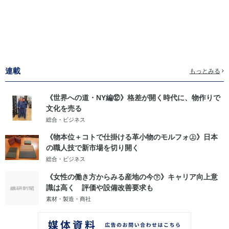
連載
もっとみる
《世界への道・NY編⑫》格差が開く時代に、物作りで
文化を売る
総合・ビジネス
《物本位＋コトで仕掛ける革小物のモルフォ㊤》日本
の職人技で新市場を切り開く
総合・ビジネス
《女性の働き方からみる産地の今㊦》キャリア向上意
識は高く 評価や設備改善要求も
素材・製造・商社