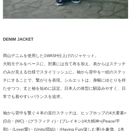
DENIM JACKET
岡山デニムを使用した1WASH仕上げのジャケット。
大戦モデルをベースに、肘裏には当て布を加え、表からはステッチ
のみが見える仕様でスタイリッシュに。袖から背中を一続のステッ
チにすることで、繋がりを表現。シルエットは、身幅にゆとりを持
たせつつ、丈と袖を短めに設定。日本人の体型に馴染みやすく、日
常でも着やすいバランスを追求。
袖から背中を繋ぐ４本の並行ステッチは、ヒップホップの4大要素=
(DJ)・(MC)・(グラフィティ)・(ブレイキン)/4大精神=(Peace/平
和)・(Love/愛)・(Unity/団結)・(Having Fun/楽しむ事)を象徴。1本