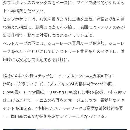
ダブルタックのスラックスをベースに、ワイドで現代的なシルエッ
トへ再構築したパンツ。
ヒップポケットは、お尻を覆うように生地を重ね、補強と収納を兼
ね備えた構造に。膝裏には当て布を施し、表面にはステッチのみが
出る仕様で、動きに対応しつつスタイリッシュに。
ベルトループの下には、シューレース専用ループを追加。シューレ
ースをベルト代わりにしていたストリート背景をリスペクトし、着
用時にも安定して固定できる仕様に。
脇線の4本の並行ステッチは、ヒップホップの4大要素=(DJ)・
(MC)・(グラフィティ)・(ブレイキン)/4大精神=(Peace/平和)・
(Love/愛)・(Unity/団結)・(Having Fun/楽しむ事)を象徴。1本を赤で
仕上げることで、デニムの赤耳をオマージュしつつ、視覚的なアク
セントを加える。4本揃ったステッチワークは高度な縫製技術を要
し、岡山産の確かな技術を示すディテールとなっている。