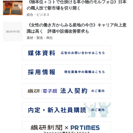
《物本位＋コトで仕掛ける革小物のモルフォ㊤》日本
の職人技で新市場を切り開く
総合・ビジネス
《女性の働き方からみる産地の今㊦》キャリア向上意
識は高く 評価や設備改善要求も
素材・製造・商社