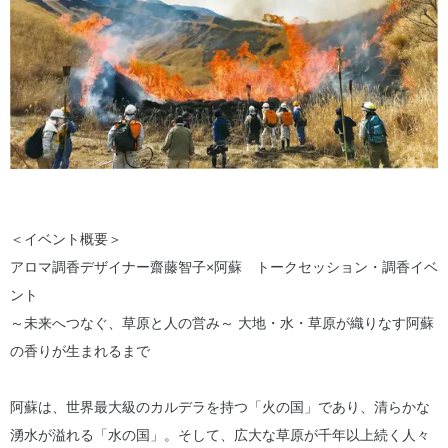
＜イベント概要＞
アロマ調香デザイナー齋藤智子×阿蘇 トークセッション・調香イベ
ント
～未来へつなぐ、草原と人の営み～ 大地・水・草原が織りなす阿蘇
の香りが生まれるまで
阿蘇は、世界最大級のカルデラを持つ「火の国」であり、清らかな
湧水が溢れる「水の国」。そして、広大な草原が千年以上続く人々