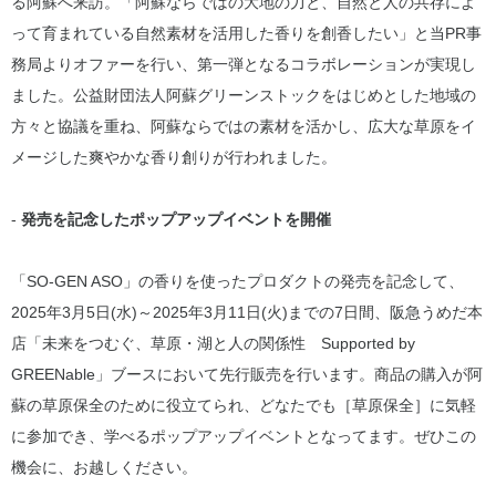
る阿蘇へ来訪。「阿蘇ならではの大地の力と、自然と人の共存によ
って育まれている自然素材を活用した香りを創香したい」と当PR事
務局よりオファーを行い、第一弾となるコラボレーションが実現し
ました。公益財団法人阿蘇グリーンストックをはじめとした地域の
方々と協議を重ね、阿蘇ならではの素材を活かし、広大な草原をイ
メージした爽やかな香り創りが行われました。
-
発売を記念したポップアップイベントを開催
「SO-GEN ASO」の香りを使ったプロダクトの発売を記念して、
2025年3月5日(水)～2025年3月11日(火)までの7日間、阪急うめだ本
店「未来をつむぐ、草原・湖と人の関係性 Supported by
GREENable」ブースにおいて先行販売を行います。商品の購入が阿
蘇の草原保全のために役立てられ、どなたでも［草原保全］に気軽
に参加でき、学べるポップアップイベントとなってます。ぜひこの
機会に、お越しください。