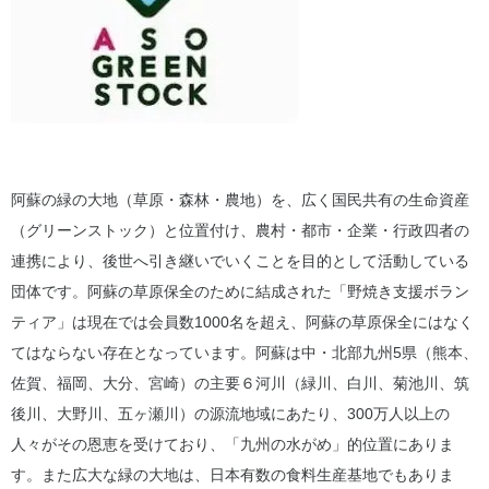
阿蘇の緑の大地（草原・森林・農地）を、広く国民共有の生命資産
（グリーンストック）と位置付け、農村・都市・企業・行政四者の
連携により、後世へ引き継いでいくことを目的として活動している
団体です。阿蘇の草原保全のために結成された「野焼き支援ボラン
ティア」は現在では会員数1000名を超え、阿蘇の草原保全にはなく
てはならない存在となっています。阿蘇は中・北部九州5県（熊本、
佐賀、福岡、大分、宮崎）の主要６河川（緑川、白川、菊池川、筑
後川、大野川、五ヶ瀬川）の源流地域にあたり、300万人以上の
人々がその恩恵を受けており、「九州の水がめ」的位置にありま
す。また広大な緑の大地は、日本有数の食料生産基地でもありま