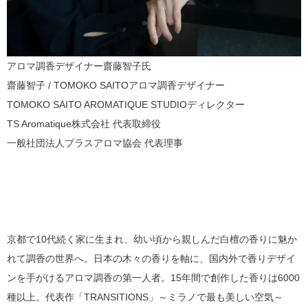
アロマ調香デザイナー齋藤智子氏
齋藤智子 / TOMOKO SAITOアロマ調香デザイナー
TOMOKO SAITO AROMATIQUE STUDIOディレクター
TS Aromatique株式会社 代表取締役
一般社団法人プラスアロマ協会 代表理事
京都で10代続く家に生まれ、幼い頃から親しんだ白檀の香りに魅か
れて調香の世界へ。日本の木々の香りを軸に、国内外で香りデザイ
ンを手がけるアロマ調香の第一人者。15年間で創作した香りは6000
種以上。代表作「TRANSITIONS」～ミラノで最も美しい空気～