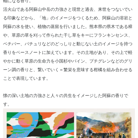
軸になる香り。
活火山である阿蘇山中岳の力強さと現世と過去、来世をつないでい
る印象などから、「地」のイメージをつくるため、阿蘇山の溶岩と
阿蘇の水を使い、植物の蒸留を行いました。熊本県の県木である樟
や、草原の草を刈って作られた干し草をキーにフランキンセンス、
ベチバー、パチュリなどのどっしりと動じない土のイメージを持つ
香りをベースノートに加えています。その土地があり、その上で軽
やかに動く草原の生命力を小国杉やパイン、プチグレンなどのグリ
ーン調の香りと、繋いでいく＝繁栄を意味する柑橘を組み合わせる
ことで表現しています。
懐の深い土地の力強さと人々の共生をイメージした阿蘇の香りで
す。