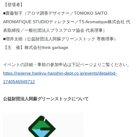
【登壇者】
■齋藤智子（アロマ調香デザイナー／TOMOKO SAITO
AROMATIQUE STUDIOディレクター／TS Aromatique株式会社 代
表取締役／一般社団法人プラスアロマ協会 代表理事）
■増井太樹（公益財団法人阿蘇グリーンストック 専務理事）
【主 催】株式会社think garbage
イベントの詳細・事前の参加申込は下記ページよりご覧ください。
https://reserve.hankyu-hanshin-dept.co.jp/events/detail/pd-
1740546949712
公益財団法人阿蘇グリーンストックについて