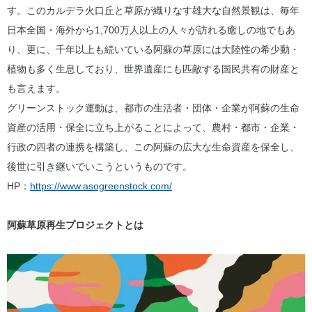
す。このカルデラ火口丘と草原が織りなす雄大な自然景観は、毎年
日本全国・海外から1,700万人以上の人々が訪れる癒しの地でもあ
り、更に、千年以上も続いている阿蘇の草原には大陸性の希少動・
植物も多く生息しており、世界遺産にも匹敵する国民共有の財産と
も言えます。
グリーンストック運動は、都市の生活者・団体・企業が阿蘇の生命
資産の活用・保全に立ち上がることによって、農村・都市・企業・
行政の四者の連携を構築し、この阿蘇の広大な生命資産を保全し、
後世に引き継いでいこうというものです。
HP：
https://www.asogreenstock.com/
阿蘇草原再生プロジェクトとは