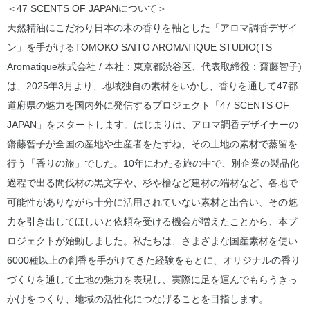
＜47 SCENTS OF JAPANについて＞
天然精油にこだわり日本の木の香りを軸とした「アロマ調香デザイ
ン」を手がけるTOMOKO SAITO AROMATIQUE STUDIO(TS
Aromatique株式会社 / 本社：東京都渋谷区、代表取締役：齋藤智子)
は、2025年3月より、地域独自の素材をいかし、香りを通して47都
道府県の魅力を国内外に発信するプロジェクト「47 SCENTS OF
JAPAN」をスタートします。はじまりは、アロマ調香デザイナーの
齋藤智子が全国の産地や生産者をたずね、その土地の素材で蒸留を
行う「香りの旅」でした。10年にわたる旅の中で、別企業の製品化
過程で出る間伐材の黒文字や、杉や檜など建材の端材など、各地で
可能性がありながら十分に活用されていない素材と出合い、その魅
力を引き出してほしいと依頼を受ける機会が増えたことから、本プ
ロジェクトが始動しました。私たちは、さまざまな国産素材を使い
6000種以上の創香を手がけてきた経験をもとに、オリジナルの香り
づくりを通して土地の魅力を表現し、実際に足を運んでもらうきっ
かけをつくり、地域の活性化につなげることを目指します。