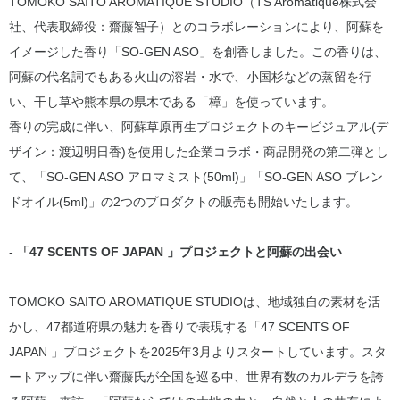
TOMOKO SAITO AROMATIQUE STUDIO（TS Aromatique株式会
社、代表取締役：齋藤智子）とのコラボレーションにより、阿蘇を
イメージした香り「SO-GEN ASO」を創香しました。この香りは、
阿蘇の代名詞でもある火山の溶岩・水で、小国杉などの蒸留を行
い、干し草や熊本県の県木である「樟」を使っています。
香りの完成に伴い、阿蘇草原再生プロジェクトのキービジュアル(デ
ザイン：渡辺明日香)を使用した企業コラボ・商品開発の第二弾とし
て、「SO-GEN ASO アロマミスト(50ml)」「SO-GEN ASO ブレン
ドオイル(5ml)」の2つのプロダクトの販売も開始いたします。
-
「47 SCENTS OF JAPAN 」プロジェクトと阿蘇の出会い
TOMOKO SAITO AROMATIQUE STUDIOは、地域独自の素材を活
かし、47都道府県の魅力を香りで表現する「47 SCENTS OF
JAPAN 」プロジェクトを2025年3月よりスタートしています。スタ
ートアップに伴い齋藤氏が全国を巡る中、世界有数のカルデラを誇