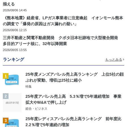
揃える
2026/08/06 14:45
《熊本地震》経産省、LPガス事業者に注意喚起 イオンモール熊本
の調査で「爆発の原因はガス漏れの疑い」
2026/08/06 12:15
三井不動産と関電不動産開発 クボタ旧本社跡地で大型複合開発
多目的アリーナ核に、32年以降開業
2026/08/05 13:55
ランキング
もっとみる
25年度メンズアパレル売上高ランキング 上位5社の顔
1
ぶれが変動、増収は25社に縮小
特集
2
25年度アパレル売上高 5.3％増で5年連続増加 事業
拡大やM&Aで押し上げ
総合・ビジネス
25年度レディスアパレル売上高ランキング 前年度比
3
2.2％増で5年連続の増加