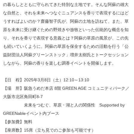
の暮らしとともに守られてきた特別な土地です。そんな阿蘇の雄大
な自然と、それを未来へつなぐニュアンスを香りで表現するにはど
うすればよいのか？齋藤智子氏が、阿蘇の土地を訪ねて、また、草
原を未来に受け継ぐための野焼きや放牧といった伝統的な概念を知
り、それを香りで表現する意義とは？阿蘇の草原の風景が、この先
も続いていくように。阿蘇の草原を保全するための活動を行う「公
益財団法人阿蘇グリーンストック」増井太樹氏とトークセッション
しながら、阿蘇の香りを楽しむ調香イベントを開催します。
【日 程】2025年3月8日（土）12:10～13:10
【場 所】阪急うめだ本店 8階 GREEN AGE コミュニティパーク／
大阪市北区角田町8-7
未来をつむぐ、草原・湖と人の関係性 Supported by
GREENableイベント内ブース
【参加費】無料
【座席数】15席（立ち見でのご参加も可能です）