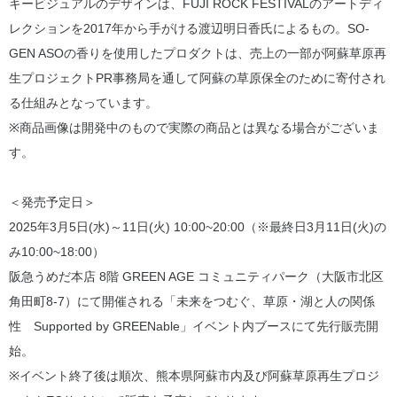
キービジュアルのデザインは、FUJI ROCK FESTIVALのアートディ
レクションを2017年から手がける渡辺明日香氏によるもの。SO-
GEN ASOの香りを使用したプロダクトは、売上の一部が阿蘇草原再
生プロジェクトPR事務局を通して阿蘇の草原保全のために寄付され
る仕組みとなっています。
※商品画像は開発中のもので実際の商品とは異なる場合がございま
す。
＜発売予定日＞
2025年3月5日(水)～11日(火) 10:00~20:00（※最終日3月11日(火)の
み10:00~18:00）
阪急うめだ本店 8階 GREEN AGE コミュニティパーク（大阪市北区
角田町8-7）にて開催される「未来をつむぐ、草原・湖と人の関係
性 Supported by GREENable」イベント内ブースにて先行販売開
始。
※イベント終了後は順次、熊本県阿蘇市内及び阿蘇草原再生プロジ