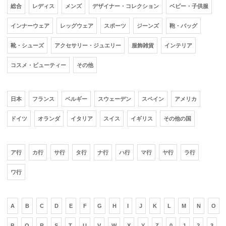
総合
レディス
メンズ
デザイナー・コレクション
ベビー・子供服
インナーウェア
レッグウェア
スポーツ
ジーンズ
鞄・バッグ
靴・シューズ
アクセサリー・ジュエリー
服飾雑貨
インテリア
コスメ・ビューティー
その他
日本
フランス
ベルギー
スウェーデン
スペイン
アメリカ
ドイツ
オランダ
イタリア
スイス
イギリス
その他の国
ア行
カ行
サ行
タ行
ナ行
ハ行
マ行
ヤ行
ラ行
ワ行
A
B
C
D
E
F
G
H
I
J
K
L
M
N
O
P
Q
R
S
T
U
V
W
X
Y
Z
0
1
2
3