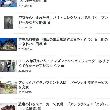
び、増設視野に
2026/04/28
空気から生まれた糸、パリ・コレクションで息づく プレ
ジールなどが開発
2026/03/30
群馬県前橋市、個店の出店相次ぎ若者を引きつける 街の
にぎわいに商機
2026/03/04
26～27年秋冬パリ・メンズファッションウィーク ありそ
うでなかった定番スタイル
2026/01/28
アシックスグランフロント大阪 パーソナル接客サービス
を充実
2026/01/15
恐竜の顔をスニーカーで表現 「アシックス」×「ダブレッ
ト」協業第2弾