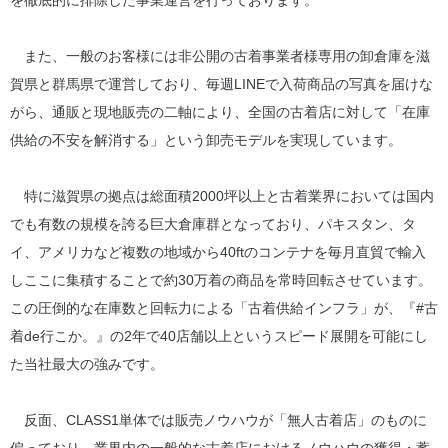
を徹底的に排除した事業運営を行っております。
また、一般のお客様には非公開の古着事業者様専用の卸倉庫を滋
賀県と群馬県で運営しており、毎週LINEで入荷商品の写真を届けな
がら、通販と現地販売の二軸により、全国の古着店に対して「在庫
供給の不安を解消する」という卸売モデルを実現しています。
特に滋賀県の拠点は総面積2000坪以上と古着業界においては国内
でも有数の規模を誇る巨大倉庫群となっており、パキスタン、タ
イ、アメリカなど複数の地域から40ftのコンテナを毎月直貿で輸入
しここに集積することで約30万着の商品を常時回転させています。
この圧倒的な在庫数と回転力による「古着供給インフラ」が、『#古
着de行こか。』の2年で40店舗以上というスピード展開を可能にし
た当社最大の強みです。
反面、CLASS1単体では販売ノウハウが「無人古着店」のものに