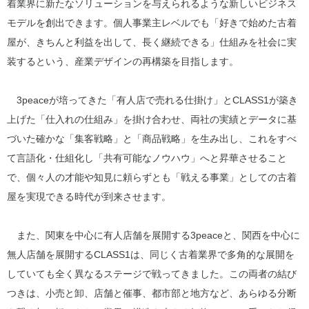
着業界に新たなソリューションを与えられるような新しいビジネス
モデルを創出できます。個人事業主レベルでも「好きで始めた古着
屋が、きちんと利益を出して、長く継続できる」仕組みを社会に実
装するという、産業デザインの再構築を目指します。
3peaceが培ってきた「有人店で売れる仕掛け」とCLASS1が築き
上げた「仕入れの仕組み」を掛け合わせ、両社の実績とデータに基
づいた確かな「集客戦略」と「商品戦略」を生み出し、これをすべ
て言語化・仕組化し「共有可能なノウハウ」へと昇華させること
で、個々人の才能や知見に頼らずとも「戦える事業」としての古着
屋を実現できる時代が到来させます。
また、関東を中心に有人店舗を展開する3peaceと、関西を中心に
無人店舗を展開するCLASS1は、同じく古着業界で多角的な展開を
していても全く異なるステージで戦ってきました。この両者の結び
つきは、小売と卸、店舗と催事、都市部と地方など、あらゆる分断