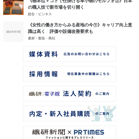
《物本位＋コトで仕掛ける革小物のモルフォ㊤》日本
の職人技で新市場を切り開く
総合・ビジネス
《女性の働き方からみる産地の今㊦》キャリア向上意
識は高く 評価や設備改善要求も
素材・製造・商社