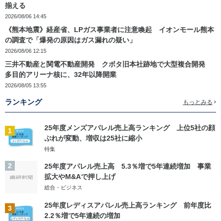
揃える
2026/08/06 14:45
《熊本地震》経産省、LPガス事業者に注意喚起 イオンモール熊本
の調査で「爆発の原因はガス漏れの疑い」
2026/08/06 12:15
三井不動産と関電不動産開発 クボタ旧本社跡地で大型複合開発
多目的アリーナ核に、32年以降開業
2026/08/05 13:55
ランキング
もっとみる
25年度メンズアパレル売上高ランキング 上位5社の顔
1
ぶれが変動、増収は25社に縮小
特集
2
25年度アパレル売上高 5.3％増で5年連続増加 事業
拡大やM&Aで押し上げ
総合・ビジネス
25年度レディスアパレル売上高ランキング 前年度比
3
2.2％増で5年連続の増加