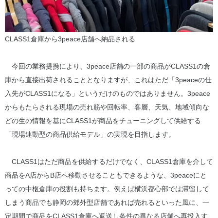
CLASS1倉庫から3peace店舗へ納品される
今回の業務提携により、3peace店舗の一部の商品がCLASS1の倉
庫から直接出荷されることとなりますが、これはただ「3peaceの仕
入先がCLASS1になる」というだけのものではありません。3peace
からもたらされる現場の売れ筋や回転率、客層、天気、地域傾向な
どの生の情報を基にCLASS1が商品をチューニングして供給する
「現場連動型の商品供給モデル」の実現を目指します。
CLASS1はただ商品を供給するだけでなく、CLASS1倉庫を介して
商品をA店からB店へ移動させることもできるような、3peaceにと
っての中枢倉庫の役割も持ちます。例えば横浜都心部では滞留して
しまう商品でも静岡の郊外型店舗であれば売れるといった風に、一
定期間で商品をCLASS1倉庫へ返送し条件の異なる店舗へ再投入す