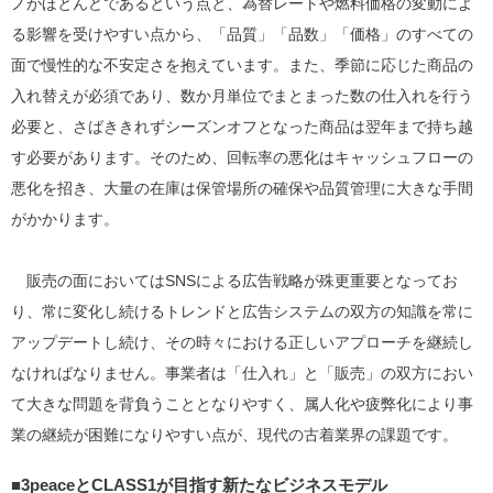
ノがほとんどであるという点と、為替レートや燃料価格の変動によ
る影響を受けやすい点から、「品質」「品数」「価格」のすべての
面で慢性的な不安定さを抱えています。また、季節に応じた商品の
入れ替えが必須であり、数か月単位でまとまった数の仕入れを行う
必要と、さばききれずシーズンオフとなった商品は翌年まで持ち越
す必要があります。そのため、回転率の悪化はキャッシュフローの
悪化を招き、大量の在庫は保管場所の確保や品質管理に大きな手間
がかかります。
販売の面においてはSNSによる広告戦略が殊更重要となってお
り、常に変化し続けるトレンドと広告システムの双方の知識を常に
アップデートし続け、その時々における正しいアプローチを継続し
なければなりません。事業者は「仕入れ」と「販売」の双方におい
て大きな問題を背負うこととなりやすく、属人化や疲弊化により事
業の継続が困難になりやすい点が、現代の古着業界の課題です。
■3peaceとCLASS1が目指す新たなビジネスモデル