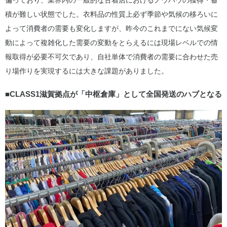
偏っており、業界内の一般的な古着店におけるノウハウの獲得・蓄
積が難しい状態でした。衣料品の性質上必ず季節や気候の移ろいに
よって消費者の需要も変化しますが、昨今のこれまでにない気候変
動によって複雑化した需要の変動をとらえるには現場レベルでの情
報取得が必要不可欠であり、自社単体で消費者の需要に合わせた売
り場作りを実現するには大きな課題がありました。
■CLASS1滋賀拠点が「中枢倉庫」として全国発送のハブとなる