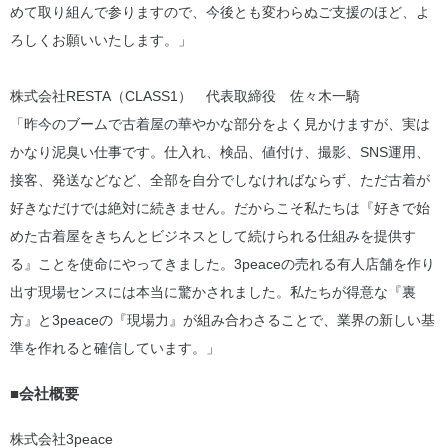
めて取り組んで参りますので、今後とも変わらぬご支援のほど、よ
ろしくお願いいたします。」
株式会社RESTA（CLASS1） 代表取締役 佐々木一騎
「昨今のブームで古着屋の華やかな部分をよく見かけますが、実は
かなり泥臭い仕事です。仕入れ、検品、値付け、撮影、SNS運用、
接客、発送などなど、全部を自分でしなければならず、ただ古着が
好きなだけでは絶対に続きません。だからこそ私たちは『好きで始
めた古着屋をきちんとビジネスとして続けられる仕組みを提供す
る』ことを使命にやってきました。3peaceの売れる有人店舗を作り
出す現場センスには本当に驚かされました。私たちが得意な『裏
方』と3peaceの『現場力』が組み合わさることで、業界の新しい基
準を作れると確信しています。」
■会社概要
株式会社3peace