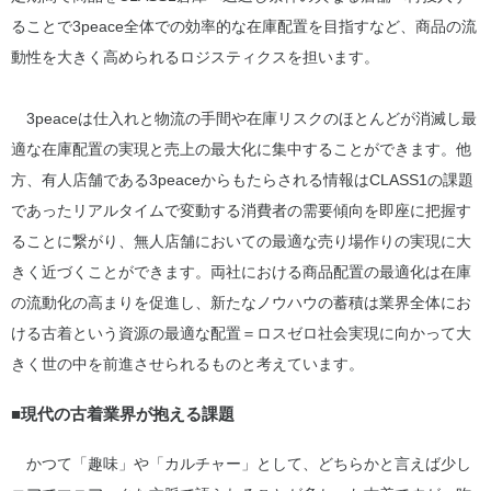
ることで3peace全体での効率的な在庫配置を目指すなど、商品の流
動性を大きく高められるロジスティクスを担います。
3peaceは仕入れと物流の手間や在庫リスクのほとんどが消滅し最
適な在庫配置の実現と売上の最大化に集中することができます。他
方、有人店舗である3peaceからもたらされる情報はCLASS1の課題
であったリアルタイムで変動する消費者の需要傾向を即座に把握す
ることに繋がり、無人店舗においての最適な売り場作りの実現に大
きく近づくことができます。両社における商品配置の最適化は在庫
の流動化の高まりを促進し、新たなノウハウの蓄積は業界全体にお
ける古着という資源の最適な配置＝ロスゼロ社会実現に向かって大
きく世の中を前進させられるものと考えています。
■現代の古着業界が抱える課題
かつて「趣味」や「カルチャー」として、どちらかと言えば少し