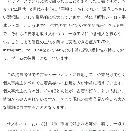
コアでマニアックな文脈で語られることが多かった古着ですが、昨
今ではZ世代・α世代を中心に「手頃で、おしゃれで、環境にやさし
い選択肢」として爆発的に拡大しています。特に「昭和レトロ・平
成レトロ」という形で1世代前のデザインや文化が再評価される中
で、それらの要素を取り入れつつ「一点モノにつき他人と被らな
い」ことによる個性の主張を簡単に実現できる点がTikTok、
Instagram、YouTubeなどのSNSとの非常に高い親和性を持ってお
り、ブームの後押しとなっています。
この消費者側での古着ムーヴメントに呼応して、企業だけでなく
個人事業主レベルで古着業界への新規参入が非常に増えています。
個人事業主の方々は、そのほとんどが「古着が好き」という想い、
情熱から参入されていますが、そこで現代の古着業界が抱える大き
な課題に直面することとなります。
仕入れの面においては、特に市場で好まれる海外古着は、一点モ