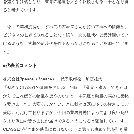
を繋ぐ架け橋となり、業界の構造を大きく転換させる一手となり得
ると考えています。
今回の業務提携が、すべての古着屋さんが持つ古着への情熱が、
ビジネスの世界で敗れることなく続き、次の世代へと受け継いでい
けるような、古着の新時代を作るきっかけになることを願っていま
す。
■代表者コメント
株式会社3peace（3peace） 代表取締役 加藤雄大
「初めてCLASS1の倉庫をお訪ねした時、『業界へ参入してきたば
かりでこれほどの物量を扱うのか』と、本気度と熱量の高さに感銘
を受けました。大変ありがたいことに我々は既に多くの皆さまにご
愛顧いただけておりますが、今回の業務提携によってより良い商品
をより沢山の皆さまにお届けできるようになると確信しています。
CLASS1の皆さまの熱量に負けないように我々も改めて気を引き締