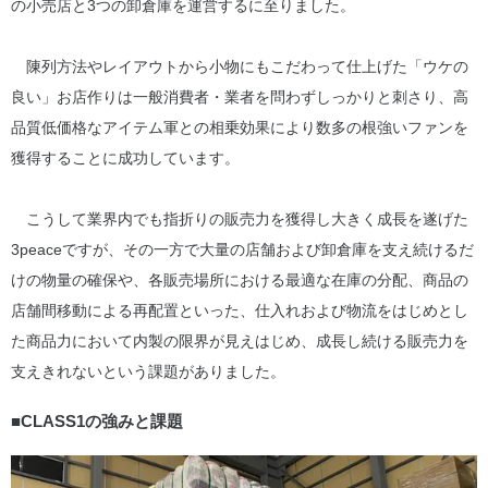
の小売店と3つの卸倉庫を運営するに至りました。
陳列方法やレイアウトから小物にもこだわって仕上げた「ウケの
良い」お店作りは一般消費者・業者を問わずしっかりと刺さり、高
品質低価格なアイテム軍との相乗効果により数多の根強いファンを
獲得することに成功しています。
こうして業界内でも指折りの販売力を獲得し大きく成長を遂げた
3peaceですが、その一方で大量の店舗および卸倉庫を支え続けるだ
けの物量の確保や、各販売場所における最適な在庫の分配、商品の
店舗間移動による再配置といった、仕入れおよび物流をはじめとし
た商品力において内製の限界が見えはじめ、成長し続ける販売力を
支えきれないという課題がありました。
■CLASS1の強みと課題