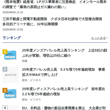
《熊本地震》経産省、LPガス事業者に注意喚起 イオンモール熊本
の調査で「爆発の原因はガス漏れの疑い」
2026/08/06 12:15
三井不動産と関電不動産開発 クボタ旧本社跡地で大型複合開発
多目的アリーナ核に、32年以降開業
2026/08/05 13:55
ランキング
もっとみる
25年度メンズアパレル売上高ランキング 上位5社の顔
1
ぶれが変動、増収は25社に縮小
特集
2
25年度アパレル売上高 5.3％増で5年連続増加 事業
拡大やM&Aで押し上げ
総合・ビジネス
25年度レディスアパレル売上高ランキング 前年度比
3
2.2％増で5年連続の増加
総合・ビジネス
4
EU、衣料品・履物の新品在庫廃棄を禁止 大企業が対