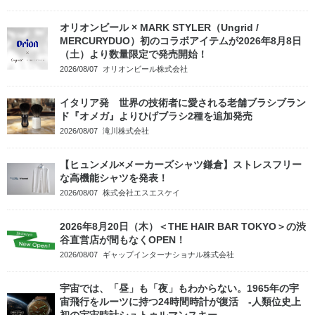
オリオンビール × MARK STYLER（Ungrid /
MERCURYDUO）初のコラボアイテムが2026年8月8日
（土）より数量限定で発売開始！
2026/08/07
オリオンビール株式会社
イタリア発 世界の技術者に愛される老舗ブラシブラン
ド『オメガ』よりひげブラシ2種を追加発売
2026/08/07
滝川株式会社
【ヒュンメル×メーカーズシャツ鎌倉】ストレスフリー
な高機能シャツを発表！
2026/08/07
株式会社エスエスケイ
2026年8月20日（木）＜THE HAIR BAR TOKYO＞の渋
谷直営店が間もなくOPEN！
2026/08/07
ギャップインターナショナル株式会社
宇宙では、「昼」も「夜」もわからない。1965年の宇
宙飛行をルーツに持つ24時間時計が復活 -人類位史上
初の宇宙時計シュトゥルマンスキー