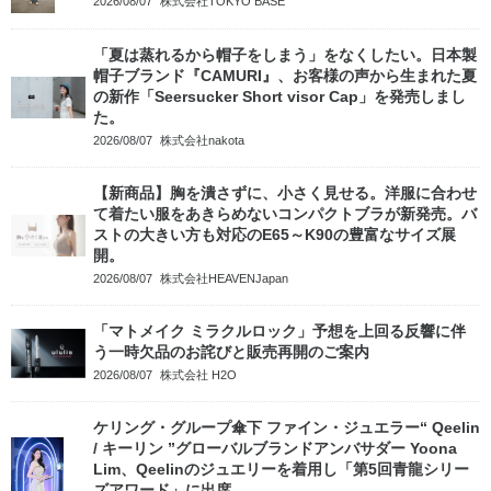
2026/08/07
株式会社TOKYO BASE
「夏は蒸れるから帽子をしまう」をなくしたい。日本製
帽子ブランド『CAMURI』、お客様の声から生まれた夏
の新作「Seersucker Short visor Cap」を発売しまし
た。
2026/08/07
株式会社nakota
【新商品】胸を潰さずに、小さく見せる。洋服に合わせ
て着たい服をあきらめないコンパクトブラが新発売。バ
ストの大きい方も対応のE65～K90の豊富なサイズ展
開。
2026/08/07
株式会社HEAVENJapan
「マトメイク ミラクルロック」予想を上回る反響に伴
う一時欠品のお詫びと販売再開のご案内
2026/08/07
株式会社 H2O
ケリング・グループ傘下 ファイン・ジュエラー“ Qeelin
/ キーリン ”グローバルブランドアンバサダー Yoona
Lim、Qeelinのジュエリーを着用し「第5回青龍シリー
ズアワード」に出席