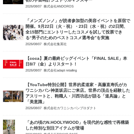
2026/08/07
株式会社ANDOROS
「メンズノンノ」が読者参加型の美容イベントを原宿で
開催。9月22日（火・祝）・23日（水・祝）の2日間、
全15部門にエントリーしたコスメを試して投票でき
る“男子のためのベストコスメ選考会”を実施
2026/08/07
株式会社集英社
【coca】夏の最終ビッグイベント「FINAL SALE」本
日8/7（金）よりスタート！
2026/08/07
株式会社adapt retailing
【YouTube特別公開】世界的柔道家・高藤直寿氏がカ
ワニシカバン神楽坂店にご来店。世界の頂点を経験した
アスリートと、鞄職人・川西功志が語る「道具論」と
「美意識」
2026/08/07
株式会社カワニシカバンプロダクト
「あの頃のN.HOOLYWOOD」を現代的な感性で再構築
した特別な別注アイテムが登場