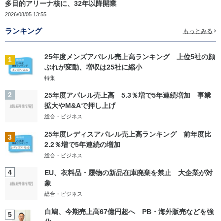
多目的アリーナ核に、32年以降開業
2026/08/05 13:55
ランキング
もっとみる
25年度メンズアパレル売上高ランキング 上位5社の顔
1
ぶれが変動、増収は25社に縮小
特集
2
25年度アパレル売上高 5.3％増で5年連続増加 事業
拡大やM&Aで押し上げ
総合・ビジネス
25年度レディスアパレル売上高ランキング 前年度比
3
2.2％増で5年連続の増加
総合・ビジネス
4
EU、衣料品・履物の新品在庫廃棄を禁止 大企業が対
象
総合・ビジネス
白鳩、今期売上高67億円超へ PB・海外販売などを強
5