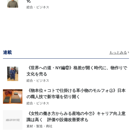
化
総合・ビジネス
連載
もっとみる
《世界への道・NY編⑫》格差が開く時代に、物作りで
文化を売る
総合・ビジネス
《物本位＋コトで仕掛ける革小物のモルフォ㊤》日本
の職人技で新市場を切り開く
総合・ビジネス
《女性の働き方からみる産地の今㊦》キャリア向上意
識は高く 評価や設備改善要求も
素材・製造・商社