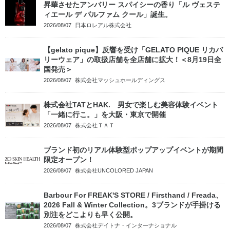
昇華させたアンバリー スパイシーの香り「ル ヴェステ
ィエール デ パルファム クール」誕生。
2026/08/07
日本ロレアル株式会社
【gelato pique】反響を受け「GELATO PIQUE リカバ
リーウェア」の取扱店舗を全店舗に拡大！＜8月19日全
国発売＞
2026/08/07
株式会社マッシュホールディングス
株式会社TATとHAK. 男女で楽しむ美容体験イベント
「一緒に行こ。」を大阪・東京で開催
2026/08/07
株式会社ＴＡＴ
ブランド初のリアル体験型ポップアップイベントが期間
限定オープン！
2026/08/07
株式会社UNCOLORED JAPAN
Barbour For FREAK'S STORE / Firsthand / Freada、
2026 Fall & Winter Collection。3ブランドが手掛ける
別注をどこよりも早く公開。
2026/08/07
株式会社デイトナ・インターナショナル