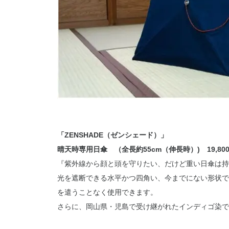
「ZENSHADE（ゼンシェード）」
晴天時専用日傘 （全長約55cm（伸長時）) 19,80
『紫外線から顔と頭を守りたい、だけど重い日傘は持
光を遮断できる水平かつ四角い、今までにない形状で
を遣うことなく使用できます。
さらに、岡山県・児島で受け継がれたインディゴ染で