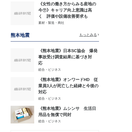
《女性の働き方からみる産地の
今㊦》キャリア向上意識は高
く 評価や設備改善要求も
素材・製造・商社
熊本地震
もっとみる
《熊本地震》日本SC協会 爆発
事故受け調査結果に基づき対
応
総合・ビジネス
《熊本地震》オンワードHD 従
業員3人が死亡した経緯と今後の
対応
総合・ビジネス
《熊本地震》ムシンサ 生活日
用品を無償で同封
総合・ビジネス