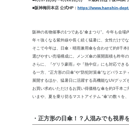
■阪神梅田本店 公式HP：
https://www.hanshin-dept.
阪神の名物催事の1つである“傘まつり”。今年も会場
年々強くなる紫外線や長く続く猛暑に、女性だけでな
そこで今年は、日傘・晴雨兼用傘を合わせて約8千本
選びやすい売場構成に。メンズ傘の展開面積も昨年の
さらに、『ゲリラ豪雨』や『熱中症』にも対応できる
る一方、“正方形の日傘”や“防犯対策傘”などバラエ
展開するほか、猛暑日に活躍する高機能なUVグッズも取
お買い求めいただけるお買い得価格な傘を約3千本ご
いまや、夏を乗り切るマストアイテム “傘”の数々を
・正方形の日傘！？人混みでも視界