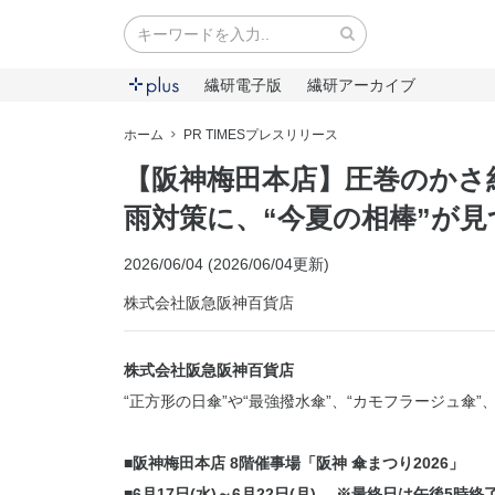
繊研電子版
繊研アーカイブ
ホーム
PR TIMESプレスリリース
【阪神梅田本店】圧巻のかさ
雨対策に、“今夏の相棒”が
2026/06/04 (2026/06/04更新)
株式会社阪急阪神百貨店
株式会社阪急阪神百貨店
“正方形の日傘”や“最強撥水傘”、“カモフラージュ傘
■阪神梅田本店 8階催事場「阪神 傘まつり2026」
■6月17日(水)～6月22日(月) ※最終日は午後5時終