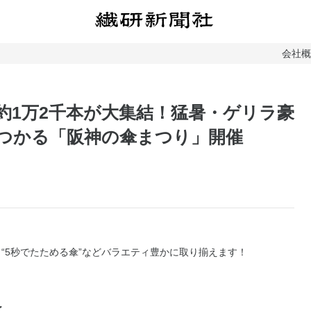
会社
約1万2千本が大集結！猛暑・ゲリラ豪
見つかる「阪神の傘まつり」開催
”、“5秒でたためる傘”などバラエティ豊かに取り揃えます！
了