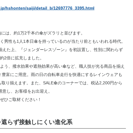
jp/hshonten/saiji/detail_b/12697776_3395.html
内には、約1万2千本の傘がズラリと並びます。
く男性も1人1本日傘を持っているのが当たり前ともいわれる時代。
揃えた上、『ジェンダーレスゾーン』を初設置し、性別に関わらず
約2倍に拡充しました。
よう、撥水効果や遮熱効果が高い傘など、職人技が光る商品を揃え
ティ豊富にご用意。雨の日の自転車走行を快適にするレインウェアも
り揃えます。また、SALE傘のコーナーでは、税込2,200円から
用意し、お客様をお出迎え。
、ぜひご取材ください！
を遮らず接触しにくい進化系