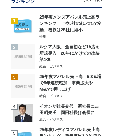
ランキング
もっとみる
25年度メンズアパレル売上高ラ
1
ンキング 上位5社の顔ぶれが変
動、増収は25社に縮小
特集
ルクア大阪、全国初など19店を
2
新規導入 28年にかけての改装
第1弾
総合・ビジネス
25年度アパレル売上高 5.3％増
3
で5年連続増加 事業拡大や
M&Aで押し上げ
総合・ビジネス
イオンが社長交代 新社長に吉
4
田昭夫氏 岡田社長は会長に
総合・ビジネス
25年度レディスアパレル売上高
5
ランキング 前年度比2.2％増で