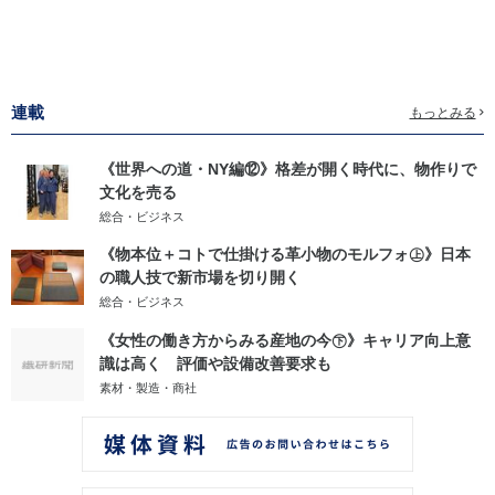
連載
もっとみる
《世界への道・NY編⑫》格差が開く時代に、物作りで
文化を売る
総合・ビジネス
《物本位＋コトで仕掛ける革小物のモルフォ㊤》日本
の職人技で新市場を切り開く
総合・ビジネス
《女性の働き方からみる産地の今㊦》キャリア向上意
識は高く 評価や設備改善要求も
素材・製造・商社