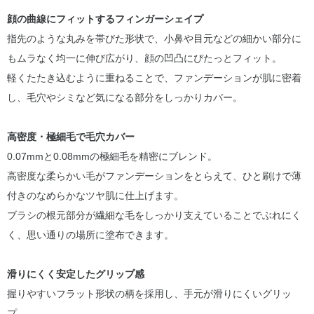
顔の曲線にフィットするフィンガーシェイプ
指先のような丸みを帯びた形状で、小鼻や目元などの細かい部分に
もムラなく均一に伸び広がり、顔の凹凸にぴたっとフィット。
軽くたたき込むように重ねることで、ファンデーションが肌に密着
し、毛穴やシミなど気になる部分をしっかりカバー。
高密度・極細毛で毛穴カバー
0.07mmと0.08mmの極細毛を精密にブレンド。
高密度な柔らかい毛がファンデーションをとらえて、ひと刷けで薄
付きのなめらかなツヤ肌に仕上げます。
ブラシの根元部分が繊細な毛をしっかり支えていることでぶれにく
く、思い通りの場所に塗布できます。
滑りにくく安定したグリップ感
握りやすいフラット形状の柄を採用し、手元が滑りにくいグリッ
プ。