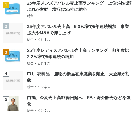
25年度メンズアパレル売上高ランキング 上位5社の顔
1
ぶれが変動、増収は25社に縮小
特集
2
25年度アパレル売上高 5.3％増で5年連続増加 事業
拡大やM&Aで押し上げ
総合・ビジネス
25年度レディスアパレル売上高ランキング 前年度比
3
2.2％増で5年連続の増加
総合・ビジネス
4
EU、衣料品・履物の新品在庫廃棄を禁止 大企業が対
象
総合・ビジネス
白鳩、今期売上高67億円超へ PB・海外販売などを強
5
化
総合・ビジネス