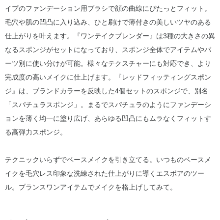
イプのファンデーション用ブラシで顔の曲線にぴたっとフィット。
毛穴や肌の凹凸に入り込み、ひと刷けで薄付きの美しいツヤのある
仕上がりを叶えます。『ワンテイクブレンダー』は3種の大きさの異
なるスポンジがセットになっており、スポンジ全体でアイテムやパ
ーツ別に使い分けが可能。様々なテクスチャーにも対応でき、より
完成度の高いメイクに仕上げます。『レッドフィッティングスポン
ジ』は、ブランドカラーを反映した4個セットのスポンジで、別名
「スパチュラスポンジ」。まるでスパチュラのようにファンデーシ
ョンを薄く均一に塗り広げ、あらゆる凹凸にもムラなくフィットす
る高弾力スポンジ。
テクニックいらずでベースメイクを引き立てる。いつものベースメ
イクを毛穴レス印象な洗練された仕上がりに導くエスポアのツー
ル。プランスワンアイテムでメイクを格上げしてみて。