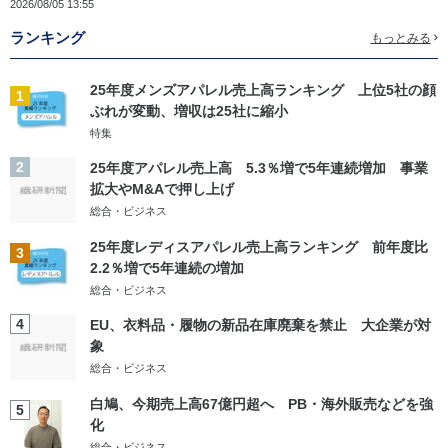
2026/08/05 13:55
ランキング
もっとみる
25年度メンズアパレル売上高ランキング 上位5社の顔
1
ぶれが変動、増収は25社に縮小
特集
2
25年度アパレル売上高 5.3％増で5年連続増加 事業
拡大やM&Aで押し上げ
総合・ビジネス
25年度レディスアパレル売上高ランキング 前年度比
3
2.2％増で5年連続の増加
総合・ビジネス
4
EU、衣料品・履物の新品在庫廃棄を禁止 大企業が対
象
総合・ビジネス
白鳩、今期売上高67億円超へ PB・海外販売などを強
5
化
総合・ビジネス