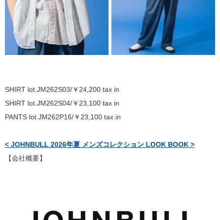
SHIRT lot.JM262S03/￥24,200 tax in
SHIRT lot.JM262S04/￥23,100 tax in
PANTS lot.JM262P16/￥23,100 tax in
< JOHNBULL 2026年夏 メンズコレクション LOOK BOOK >
【会社概要】