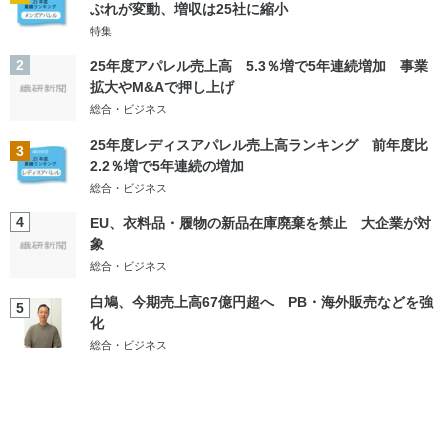
ぶれが変動、増収は25社に縮小
特集
2
25年度アパレル売上高 5.3％増で5年連続増加 事業
拡大やM&Aで押し上げ
総合・ビジネス
25年度レディスアパレル売上高ランキング 前年度比
3
2.2％増で5年連続の増加
総合・ビジネス
4
EU、衣料品・履物の新品在庫廃棄を禁止 大企業が対
象
総合・ビジネス
白鳩、今期売上高67億円超へ PB・海外販売などを強
5
化
総合・ビジネス