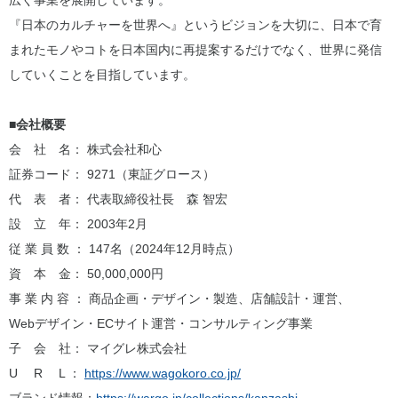
広く事業を展開しています。
『日本のカルチャーを世界へ』というビジョンを大切に、日本で育
まれたモノやコトを日本国内に再提案するだけでなく、世界に発信
していくことを目指しています。
■会社概要
会 社 名： 株式会社和心
証券コード： 9271（東証グロース）
代 表 者： 代表取締役社長 森 智宏
設 立 年： 2003年2月
従 業 員 数 ： 147名（2024年12月時点）
資 本 金： 50,000,000円
事 業 内 容 ： 商品企画・デザイン・製造、店舗設計・運営、
Webデザイン・ECサイト運営・コンサルティング事業
子 会 社： マイグレ株式会社
U R L ：
https://www.wagokoro.co.jp/