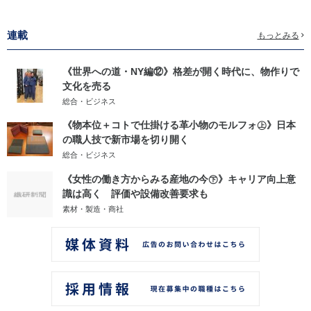
連載
もっとみる
《世界への道・NY編⑫》格差が開く時代に、物作りで
文化を売る
総合・ビジネス
《物本位＋コトで仕掛ける革小物のモルフォ㊤》日本
の職人技で新市場を切り開く
総合・ビジネス
《女性の働き方からみる産地の今㊦》キャリア向上意
識は高く 評価や設備改善要求も
素材・製造・商社