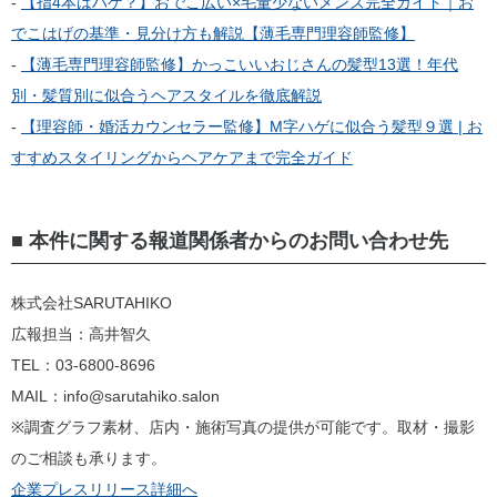
-
【指4本はハゲ？】おでこ広い×毛量少ないメンズ完全ガイド｜お
でこはげの基準・見分け方も解説【薄毛専門理容師監修】
-
【薄毛専門理容師監修】かっこいいおじさんの髪型13選！年代
別・髪質別に似合うヘアスタイルを徹底解説
-
【理容師・婚活カウンセラー監修】M字ハゲに似合う髪型９選 | お
すすめスタイリングからヘアケアまで完全ガイド
■ 本件に関する報道関係者からのお問い合わせ先
株式会社SARUTAHIKO
広報担当：高井智久
TEL：03-6800-8696
MAIL：info@sarutahiko.salon
※調査グラフ素材、店内・施術写真の提供が可能です。取材・撮影
のご相談も承ります。
企業プレスリリース詳細へ