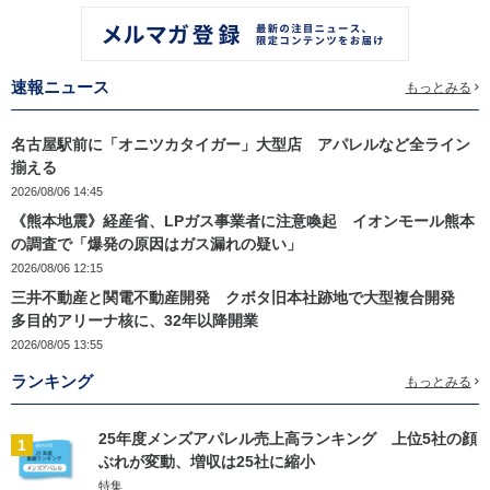
速報ニュース
もっとみる
名古屋駅前に「オニツカタイガー」大型店 アパレルなど全ライン
揃える
2026/08/06 14:45
《熊本地震》経産省、LPガス事業者に注意喚起 イオンモール熊本
の調査で「爆発の原因はガス漏れの疑い」
2026/08/06 12:15
三井不動産と関電不動産開発 クボタ旧本社跡地で大型複合開発
多目的アリーナ核に、32年以降開業
2026/08/05 13:55
ランキング
もっとみる
25年度メンズアパレル売上高ランキング 上位5社の顔
1
ぶれが変動、増収は25社に縮小
特集