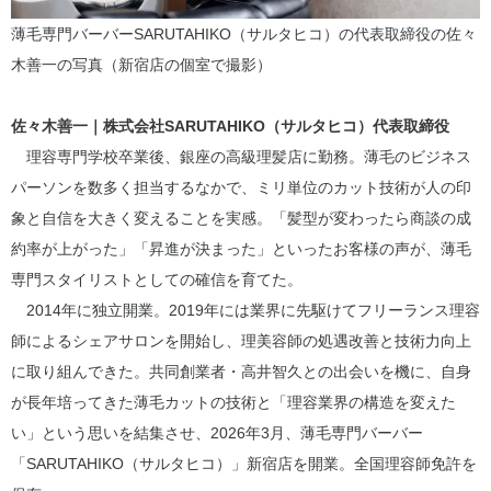
薄毛専門バーバーSARUTAHIKO（サルタヒコ）の代表取締役の佐々
木善一の写真（新宿店の個室で撮影）
佐々木善一｜株式会社SARUTAHIKO（サルタヒコ）代表取締役
理容専門学校卒業後、銀座の高級理髪店に勤務。薄毛のビジネス
パーソンを数多く担当するなかで、ミリ単位のカット技術が人の印
象と自信を大きく変えることを実感。「髪型が変わったら商談の成
約率が上がった」「昇進が決まった」といったお客様の声が、薄毛
専門スタイリストとしての確信を育てた。
2014年に独立開業。2019年には業界に先駆けてフリーランス理容
師によるシェアサロンを開始し、理美容師の処遇改善と技術力向上
に取り組んできた。共同創業者・高井智久との出会いを機に、自身
が長年培ってきた薄毛カットの技術と「理容業界の構造を変えた
い」という思いを結集させ、2026年3月、薄毛専門バーバー
「SARUTAHIKO（サルタヒコ）」新宿店を開業。全国理容師免許を