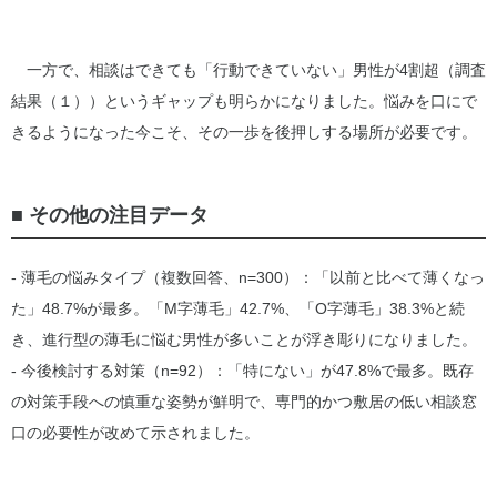
一方で、相談はできても「行動できていない」男性が4割超（調査
結果（１））というギャップも明らかになりました。悩みを口にで
きるようになった今こそ、その一歩を後押しする場所が必要です。
■ その他の注目データ
- 薄毛の悩みタイプ（複数回答、n=300）：「以前と比べて薄くなっ
た」48.7%が最多。「M字薄毛」42.7%、「O字薄毛」38.3%と続
き、進行型の薄毛に悩む男性が多いことが浮き彫りになりました。
- 今後検討する対策（n=92）：「特にない」が47.8%で最多。既存
の対策手段への慎重な姿勢が鮮明で、専門的かつ敷居の低い相談窓
口の必要性が改めて示されました。