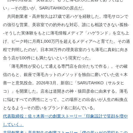
い」--その思いが、SARUTAHIKOの原点だ。
共同創業者・高井智久は27歳で若ハゲを経験した。増毛サロンで
の強引な営業、美容室での的外れな対応、誰にも相談できない孤独-
-そうした実体験をもとに薄毛情報メディア「ハゲランド」を立ち上
げ、ピーク時に月商1,000万円を超えるメディアへと育てた。その過
程で判明したのが、日本38万件の理美容室のうち薄毛に真剣に向き
合う店が100件にも満たないという現実だった。
「薄毛男性が安心して通える専門店を自分たちで作る」。その確
信のもと、銀座で薄毛カットのメソッドを独自に磨いていた佐々木
善一と意気投合。2026年3月、新宿に「SARUTAHIKO（サルタヒ
コ）」を開業した。店名は道開きの神・猿田彦命に由来する。薄毛
に悩むすべての男性にとって、この場所との出会いが人生の転換点
となるよう--その思いをブランド名に刻んでいる。
代表取締役：佐々木善一の創業ストーリー「印象設計で笑顔を増や
していく」
共同創業者：高井智久の創業ストーリー「僕の若ハゲの苦悩をこの