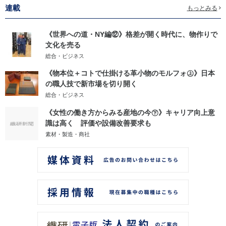
連載
もっとみる
《世界への道・NY編⑫》格差が開く時代に、物作りで
文化を売る
総合・ビジネス
《物本位＋コトで仕掛ける革小物のモルフォ㊤》日本
の職人技で新市場を切り開く
総合・ビジネス
《女性の働き方からみる産地の今㊦》キャリア向上意
識は高く 評価や設備改善要求も
素材・製造・商社