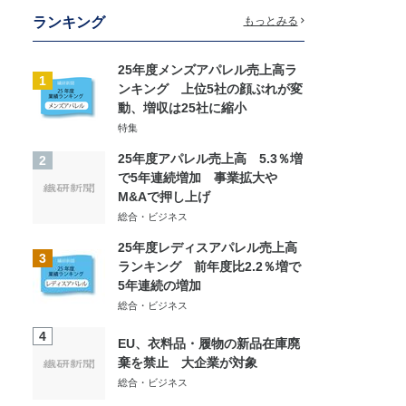
ランキング
もっとみる
25年度メンズアパレル売上高ラ
1
ンキング 上位5社の顔ぶれが変
動、増収は25社に縮小
特集
25年度アパレル売上高 5.3％増
2
で5年連続増加 事業拡大や
M&Aで押し上げ
総合・ビジネス
25年度レディスアパレル売上高
3
ランキング 前年度比2.2％増で
5年連続の増加
総合・ビジネス
4
EU、衣料品・履物の新品在庫廃
棄を禁止 大企業が対象
総合・ビジネス