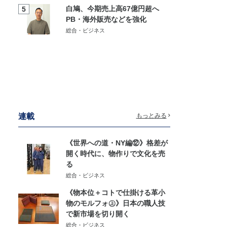
白鳩、今期売上高67億円超へ
5
PB・海外販売などを強化
総合・ビジネス
連載
もっとみる
《世界への道・NY編⑫》格差が
開く時代に、物作りで文化を売
る
総合・ビジネス
《物本位＋コトで仕掛ける革小
物のモルフォ㊤》日本の職人技
で新市場を切り開く
総合・ビジネス